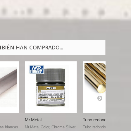
BIÉN HAN COMPRADO...
Mr.Metal...
Tubo redondo...
las blancas
Mr.Metal Color, Chrome Silver.
Tubo redondo macizo de