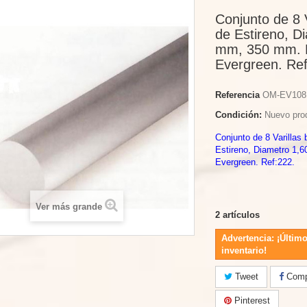
Conjunto de 8 
de Estireno, D
mm, 350 mm. 
Evergreen. Ref
Referencia
OM-EV108
Condición:
Nuevo pro
Conjunto de 8 Varillas
Estireno, Diametro 1
Evergreen. Ref:222.
Ver más grande
2
artículos
Advertencia: ¡Último
inventario!
Tweet
Compa
Pinterest