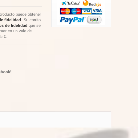
producto puede obtener
e fidelidad
. Su carrito
s de fidelidad
que se
rmar en un vale de
05 €
.
ebook!