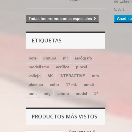
de Estireno
5,30 €
Añadir a
Todas los promociones especiales
ETIQUETAS
bote
pintura
ml
aerógrafo
modelismo
acrílica
pincel
vallejo
AK
INTERACTIVE
mm
plástico
color
17 ml.
amati
mm.
mig
ammo
model
17
PRODUCTOS MÁS VISTOS