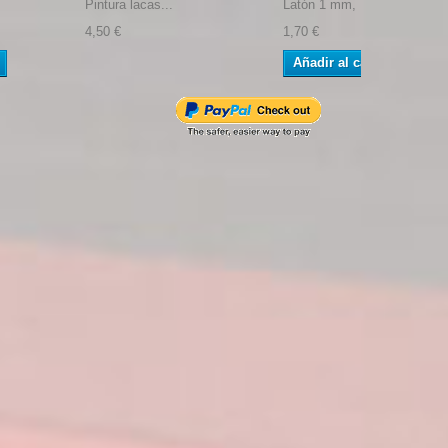
Pintura lacas...
Latón 1 mm, Longitud 1m....
4,50 €
1,70 €
Añadir al carrito