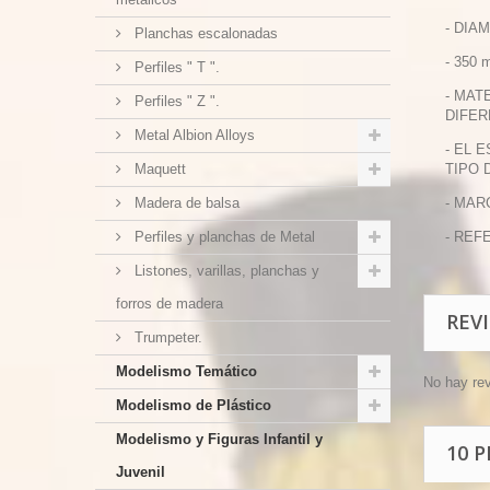
- DIA
Planchas escalonadas
- 350 
Perfiles " T ".
- MAT
Perfiles " Z ".
DIFER
Metal Albion Alloys
- EL 
Maquett
TIPO 
Madera de balsa
- MAR
Perfiles y planchas de Metal
- REF
Listones, varillas, planchas y
forros de madera
REV
Trumpeter.
Modelismo Temático
No hay re
Modelismo de Plástico
Modelismo y Figuras Infantil y
10 
Juvenil