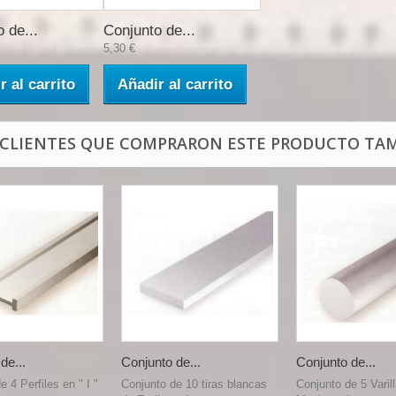
 de...
Conjunto de...
5,30 €
r al carrito
Añadir al carrito
 CLIENTES QUE COMPRARON ESTE PRODUCTO TAM
de...
Conjunto de...
Conjunto de...
e 4 Perfiles en " I "
Conjunto de 10 tiras blancas
Conjunto de 5 Varil