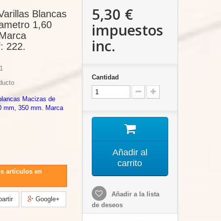
5,30 €
Varillas Blancas
iametro 1,60
impuestos
Marca
inc.
: 222.
1
Cantidad
ducto
 blancas Macizas de
,60 mm, 350 mm. Marca
Añadir al
carrito
s artículos en
Añadir a la lista
rtir
Google+
de deseos