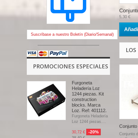
Conjunto
5,30 €
Añadi
Suscríbase a nuestro Boletín (Diario/Semanal)
--------------------------------------------------
LOS
PROMOCIONES ESPECIALES
Furgoneta
Heladería Loz
1244 piezas. Kit
construction
blocks. Marca
Loz. Ref: 401112.
Furgoneta Heladería
Loz 1244 piezas....
Conjunto 
-20%
30,72 €
Conjunto d
38,40 €