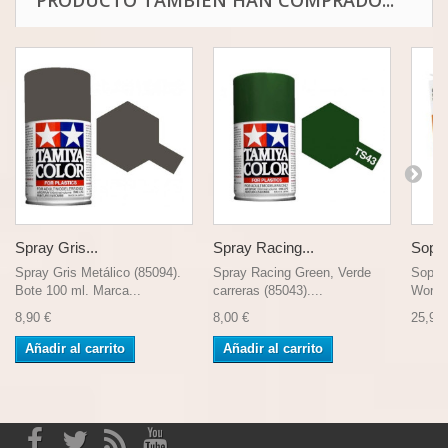
PRODUCTO TAMBIÉN HAN COMPRADO...
Spray Gris...
Spray Racing...
Sopor
Spray Gris Metálico (85094).
Spray Racing Green, Verde
Soport
Bote 100 ml. Marca...
carreras (85043)....
Work P
8,90 €
8,00 €
25,99 
Añadir al carrito
Añadir al carrito