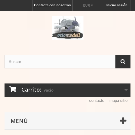
Contacte con nosotros
Iniciar sesión
EUR
Carrito:
vacío
contacto
mapa sitio
MENÚ