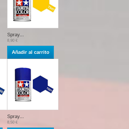
Spray...
8,90 €
Añadir al carrito
Spray...
8,50 €