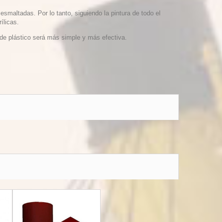
o esmaltadas.
Por lo tanto, siguiendo la pintura de todo el
ílicas.
 de plástico será más simple y más efectiva.