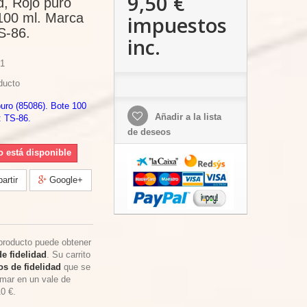
9,50 €
, Rojo puro
100 ml. Marca
impuestos
S-86.
inc.
1
ducto
uro (85086). Bote 100
Añadir a la lista
: TS-86.
de deseos
o está disponible
rtir
Google+
producto puede obtener
e fidelidad
. Su carrito
s de fidelidad
que se
rmar en un vale de
10 €
.