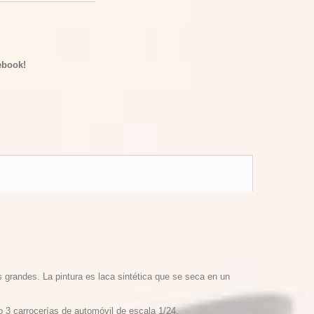
ebook!
s grandes.
La pintura es laca sintética que se seca en un
 o 3 carrocerías de automóvil de escala 1/24.