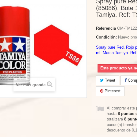
Spray pure Red
(85086). Bote 
Tamiya. Ref: T
Referencia
OM-TM122
Condición:
Nuevo pro
Spray pure Red, Rojo p
ml. Marca Tamiya. Ref
Este producto ya n
Tweet
Compa
Ver más grande
Pinterest
Al comprar este 
hasta
8
puntos d
totalizará
8
punto
puede(n) transfo
descuento de
0,