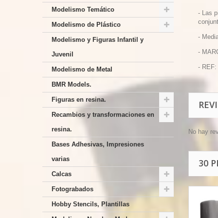
Modelismo Temático
-
Las p
conjunt
Modelismo de Plástico
-
Media
Modelismo y Figuras Infantil y
- MAR
Juvenil
- REF:
Modelismo de Metal
BMR Models.
Figuras en resina.
REV
Recambios y transformaciones en
resina.
No hay re
Bases Adhesivas, Impresiones
varias
30 
Calcas
Fotograbados
Hobby Stencils, Plantillas