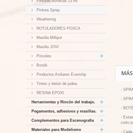
Pinturas Acrílicas 23 ml.
Pintura Spray
Weathering
ROTULADORES POSCA
Masilla Milliput
Masilla JOVI
Pinceles
Bostik
MÁS
Productos Axiliares Evership
Tintes y betún de judea.
- SPR
RESINA EPOXI
- SPR
Herramientas y Rincón del trabajo.
- BOT
Pegamentos, adhesivos y masillas.
-
Estas
Complementos para Escenografia
corto 
Materiales para Modelismo
-
Cada 