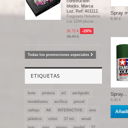
construction
blocks. Marca
Loz. Ref: 401112.
Spray m
Furgoneta Heladería
8,90 €
Loz 1244 piezas....
-20%
30,72 €
38,40 €
Todas los promociones especiales
ETIQUETAS
bote
pintura
ml
aerógrafo
Spray...
8,00 €
modelismo
acrílica
pincel
vallejo
AK
INTERACTIVE
mm
Añadi
plástico
color
17 ml.
amati
mm.
mig
ammo
model
17