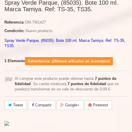
Spray Verde Parque, (85035). Bote 100 ml.
Marca Tamiya. Ref: TS-35, TS35.
Referencia
OM-TM1427
Condición:
Nuevo producto
Spray Verde Parque, (85035). Bote 100 ml. Marca Tamiya. Ref: TS-35,
TS35.
1
Elemento
Advertencia: ¡Últimos artículos en inventario!
Al comprar este producto puede obtener hasta
7
puntos de
fidelidad
. Su carrito totalizará
7
puntos de fidelidad
que se
puede(n) transformar en un vale de descuento de
0,09 €
.
Tweet
Compartir
Google+
Pinterest