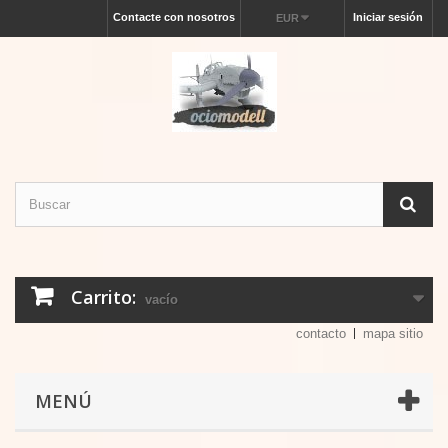
Contacte con nosotros
Iniciar sesión
EUR
Carrito:
vacío
contacto
mapa sitio
MENÚ