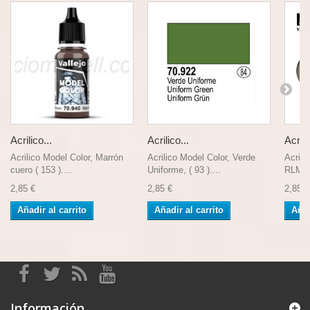
Acrilico...
Acrilico...
Acrili
Acrilico Model Color, Marrón
Acrilico Model Color, Verde
Acrili
cuero ( 153 )....
Uniforme, ( 93 )....
RLM02
2,85 €
2,85 €
2,85 €
Añadir al carrito
Añadir al carrito
Añad
Información