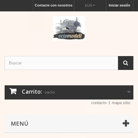
Contacte con nosotros
Iniciar sesión
EUR
Carrito:
vacío
contacto
mapa sitio
MENÚ