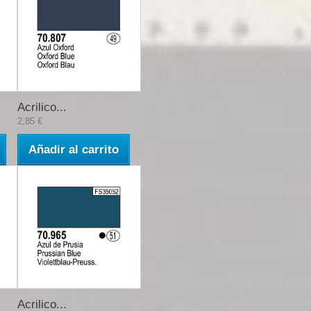
Acrilico...
2,85 €
Añadir al carrito
Acrilico...