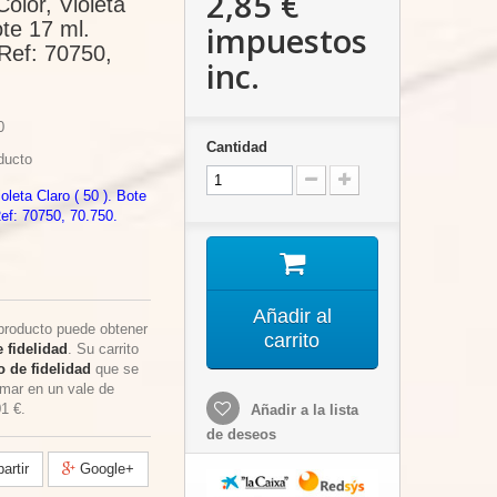
2,85 €
Color, Violeta
ote 17 ml.
impuestos
 Ref: 70750,
inc.
0
Cantidad
ducto
oleta Claro ( 50 ). Bote
Ref: 70750, 70.750.
Añadir al
producto puede obtener
carrito
 fidelidad
. Su carrito
 de fidelidad
que se
rmar en un vale de
01 €
.
Añadir a la lista
de deseos
rtir
Google+