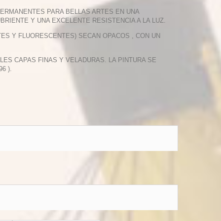
PERMANENTES PARA BELLAS ARTES EN UNA
BRIENTE Y UNA EXCELENTE RESISTENCIA A LA LUZ.
TES Y FLUORESCENTES) SECAN OPACOS , CON UN
PLES CAPAS FINAS Y VELADURAS. LA PINTURA SE
6 ).