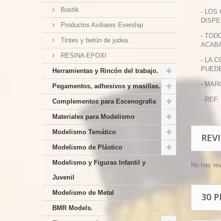
Bostik
- LOS
DISPE
Productos Axiliares Evership
- TOD
Tintes y betún de judea.
ACABA
RESINA EPOXI
- LA 
PUEDE
Herramientas y Rincón del trabajo.
- MAR
Pegamentos, adhesivos y masillas.
- REF:
Complementos para Escenografia
Materiales para Modelismo
Modelismo Temático
REV
Modelismo de Plástico
Modelismo y Figuras Infantil y
No hay re
Juvenil
Modelismo de Metal
30 
BMR Models.