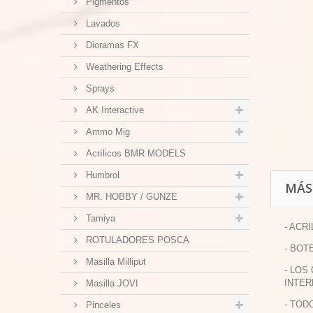
Pigmentos
Lavados
Dioramas FX
Weathering Effects
Sprays
AK Interactive
Ammo Mig
Acrílicos BMR MODELS
Humbrol
MÁS
MR. HOBBY / GUNZE
Tamiya
- ACR
ROTULADORES POSCA
- BOT
Masilla Milliput
- LOS
INTER
Masilla JOVI
- TOD
Pinceles