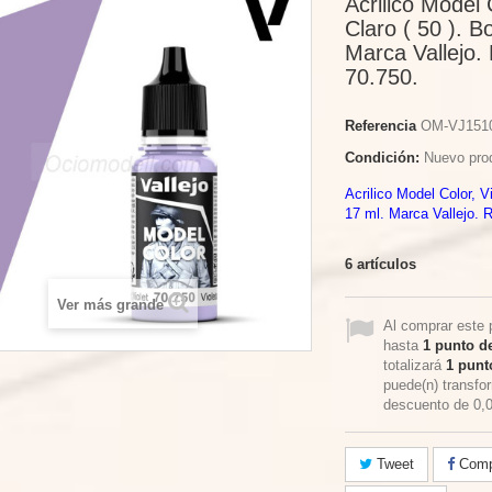
Acrilico Model 
Claro ( 50 ). B
Marca Vallejo.
70.750.
Referencia
OM-VJ151
Condición:
Nuevo pro
Acrilico Model Color, Vi
17 ml. Marca Vallejo. 
6
artículos
Ver más grande
Al comprar este 
hasta
1
punto de
totalizará
1
punto
puede(n) transfo
descuento de
0,
Tweet
Compa