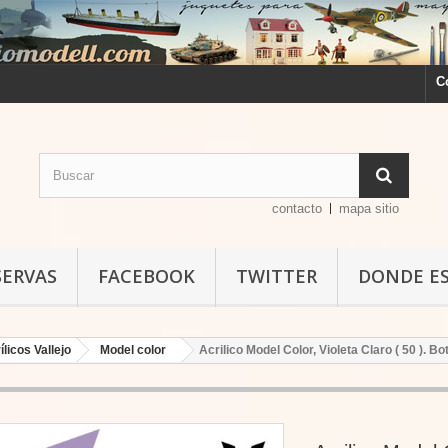
C
contacto
mapa sitio
SERVAS
FACEBOOK
TWITTER
DONDE E
ílicos Vallejo
Model color
Acrilico Model Color, Violeta Claro ( 50 ). B