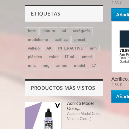
2,85 €
ETIQUETAS
Añadi
bote
pintura
ml
aerógrafo
modelismo
acrílica
pincel
vallejo
AK
INTERACTIVE
mm
plástico
color
17 ml.
amati
mm.
mig
ammo
model
17
Acrilico.
2,85 €
PRODUCTOS MÁS VISTOS
Añadi
Acrilico Model
Color,...
Acrilico Model Color,
Violeta Claro (...