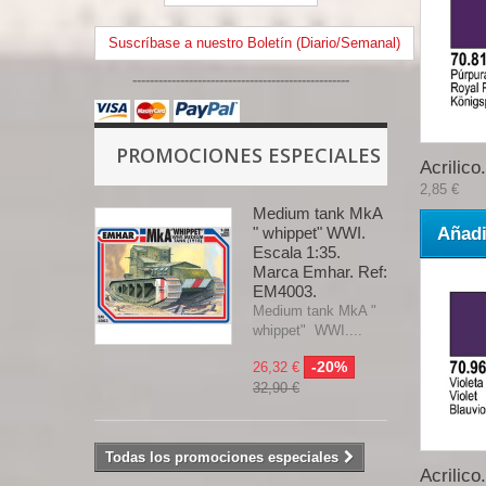
Suscríbase a nuestro Boletín (Diario/Semanal)
--------------------------------------------------
PROMOCIONES ESPECIALES
Acrilico.
2,85 €
Medium tank MkA
" whippet" WWI.
Añadi
Escala 1:35.
Marca Emhar. Ref:
EM4003.
Medium tank MkA "
whippet" WWI....
-20%
26,32 €
32,90 €
Todas los promociones especiales
Acrilico.