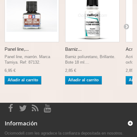
Panel line,...
Barniz...
Acrili
Panel line, marrón. Marca
Barniz políuretano, Brillante.
Acrili
Tamiya. Ref: 87132.
Bote 18 ml....
oxford,
6,95 €
2,85 €
2,85 €
Añadir al carrito
Añadir al carrito
Añad
Información
Ociomodell.com les agradece la confianza depositada en nosotros.