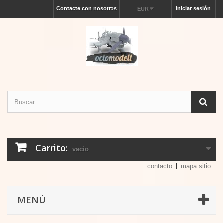
Contacte con nosotros
Iniciar sesión
EUR
Carrito:
vacío
contacto
mapa sitio
MENÚ