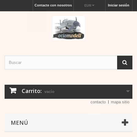
Contacte con nosotros
Iniciar sesión
EUR
Carrito:
vacío
contacto
mapa sitio
MENÚ