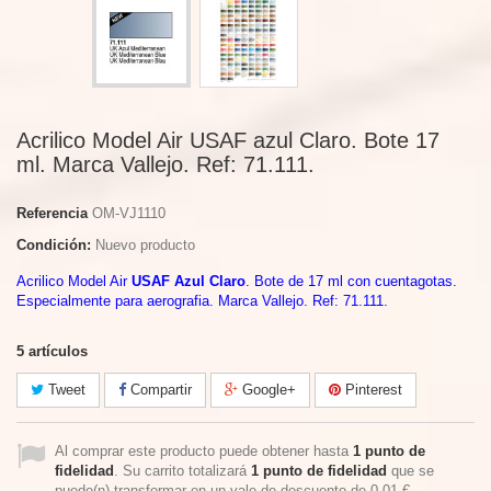
Acrilico Model Air USAF azul Claro. Bote 17
ml. Marca Vallejo. Ref: 71.111.
Referencia
OM-VJ1110
Condición:
Nuevo producto
Acrilico Model Air
USAF Azul Claro
. Bote de 17 ml con cuentagotas.
Especialmente para aerografia. Marca Vallejo. Ref: 71.111.
5
artículos
Tweet
Compartir
Google+
Pinterest
Al comprar este producto puede obtener hasta
1
punto de
fidelidad
. Su carrito totalizará
1
punto de fidelidad
que se
puede(n) transformar en un vale de descuento de
0,01 €
.