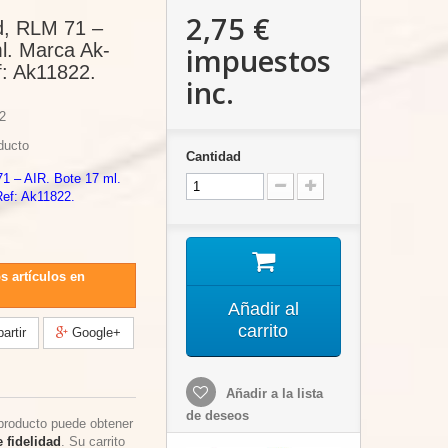
2,75 €
rd, RLM 71 –
l. Marca Ak-
impuestos
f: Ak11822.
inc.
2
ducto
Cantidad
71 – AIR. Bote 17 ml.
Ref: Ak11822.
s artículos en
Añadir al
carrito
rtir
Google+
Añadir a la lista
de deseos
producto puede obtener
 fidelidad
. Su carrito