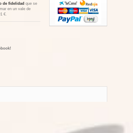
 de fidelidad
que se
rmar en un vale de
01 €
.
ebook!