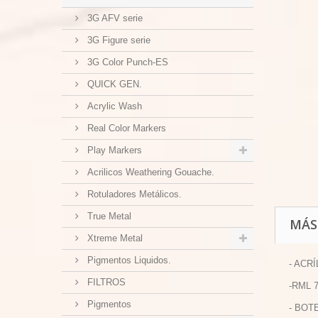
3G AFV serie
3G Figure serie
3G Color Punch-ES
QUICK GEN.
Acrylic Wash
Real Color Markers
Play Markers
Acrilicos Weathering Gouache.
Rotuladores Metálicos.
True Metal
MÁS
Xtreme Metal
Pigmentos Liquidos.
- ACRÍ
FILTROS
-RML 7
Pigmentos
- BOTE