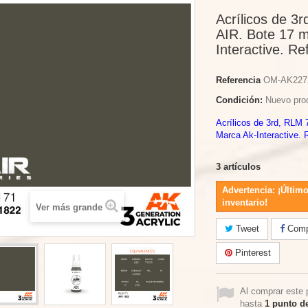
Acrílicos de 3
AIR. Bote 17 m
Interactive. Re
Referencia
OM-AK227
Condición:
Nuevo pro
Acrílicos de 3rd, RLM 
Marca Ak-Interactive. 
3
artículos
Advertencia: ¡Último
inventario!
Ver más grande
Tweet
Compa
Pinterest
Al comprar este 
hasta
1
punto de