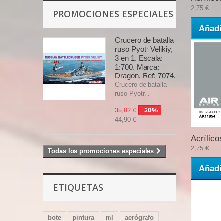
2,75 €
PROMOCIONES ESPECIALES
Añadi
Crucero de batalla
ruso Pyotr Velikiy,
3 en 1. Escala:
1:700. Marca:
Dragon. Ref: 7074.
Crucero de batalla
ruso Pyotr...
-20%
35,92 €
44,90 €
Acrílicos
2,75 €
Todas los promociones especiales
Añadi
ETIQUETAS
bote
pintura
ml
aerógrafo