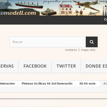
C
contacto
mapa sitio
SERVAS
FACEBOOK
TWITTER
DONDE E
Interactive
Pinturas Acrílicas Ak 3rd Generación
3G Air serie
Ac