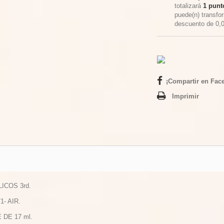
totalizará
1
punto
puede(n) transfo
descuento de
0,
¡Compartir en Fac
Imprimir
LICOS 3rd.
1- AIR.
 DE 17 ml.