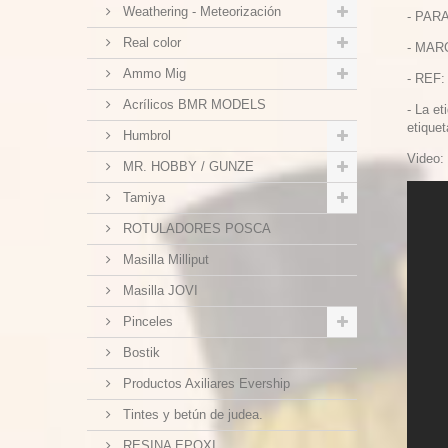
Weathering - Meteorización
- PAR
Real color
- MAR
Ammo Mig
- REF:
Acrílicos BMR MODELS
-
La et
etiquet
Humbrol
Video:
MR. HOBBY / GUNZE
Tamiya
ROTULADORES POSCA
Masilla Milliput
Masilla JOVI
Pinceles
Bostik
Productos Axiliares Evership
Tintes y betún de judea.
RESINA EPOXI