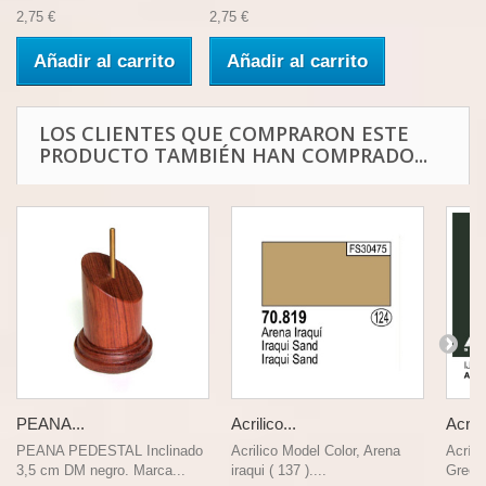
2,75 €
2,75 €
Añadir al carrito
Añadir al carrito
LOS CLIENTES QUE COMPRARON ESTE
PRODUCTO TAMBIÉN HAN COMPRADO...
PEANA...
Acrilico...
Acríli
PEANA PEDESTAL Inclinado
Acrilico Model Color, Arena
Acríli
3,5 cm DM negro. Marca...
iraqui ( 137 )....
Green 