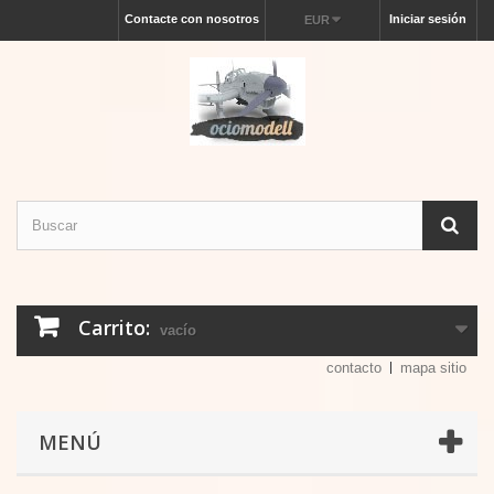
Contacte con nosotros
Iniciar sesión
EUR
Carrito:
vacío
contacto
mapa sitio
MENÚ