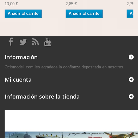
10,00 €
2,85 €
2,75 €
Añadir al carrito
Añadir al carrito
Añad
Información
Ociomodell.com les agradece la confianza depositada en nosotros.
Mi cuenta
Información sobre la tienda