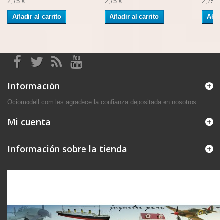
2,75 €
2,75 €
2,75 €
Añadir al carrito
Añadir al carrito
Añad
Información
Ociomodell.com les agradece la confianza depositada en nosotros.
Mi cuenta
Información sobre la tienda