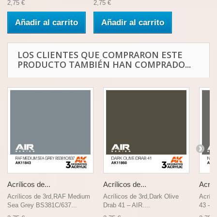
2,75 €
2,75 €
Añadir al carrito
Añadir al carrito
LOS CLIENTES QUE COMPRARON ESTE
PRODUCTO TAMBIÉN HAN COMPRADO...
Acrílicos de...
Acrílicos de...
Acríli
Acrílicos de 3rd,RAF Medium
Acrílicos de 3rd,Dark Olive
Acríli
Sea Grey BS381C/637...
Drab 41 – AIR....
43 – A