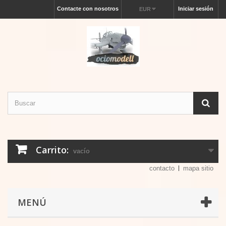
Contacte con nosotros
Iniciar sesión
EUR
Carrito:
vacío
contacto
mapa sitio
MENÚ