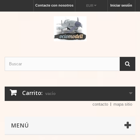
Contacte con nosotros
Iniciar sesión
EUR
Carrito:
vacío
contacto
mapa sitio
MENÚ