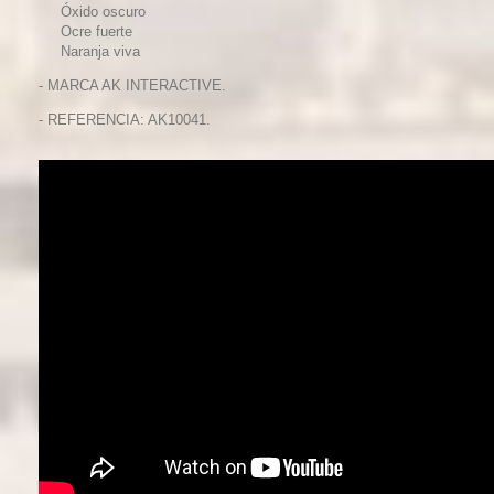
Óxido oscuro
Ocre fuerte
Naranja viva
- MARCA AK INTERACTIVE.
- REFERENCIA: AK10041.