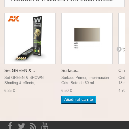
Set GREEN &...
Surface...
Cinta.
Set GREEN & BROWN:
Surface Primer, Imprimación
Cinta
Shading & effects,...
Gris. Bote de 60 ml...
18 m).
6,25 €
6,50 €
4,70 €
Añadir al carrito