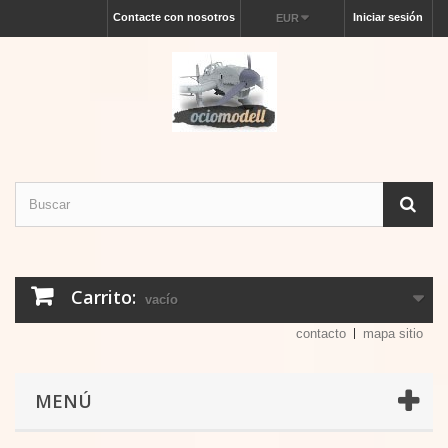
Contacte con nosotros
Iniciar sesión
EUR
Carrito:
vacío
contacto
mapa sitio
MENÚ