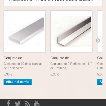
Conjunto de...
Conjunto de...
Conju
Conjunto de 10 tiras blancas
Conjunto de 2 Perfiles en " L "
Conjun
de Estileno de...
de Estireno,...
Estile
5,30 €
5,30 €
5,30 €
Añadir al carrito
Añad