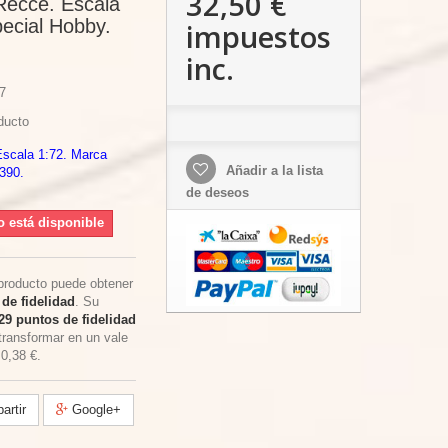
32,50 €
Recce. Escala
ecial Hobby.
impuestos
inc.
7
ducto
scala 1:72. Marca
Añadir a la lista
390.
de deseos
o está disponible
producto puede obtener
de fidelidad
. Su
29
puntos de fidelidad
transformar en un vale
e
0,38 €
.
rtir
Google+