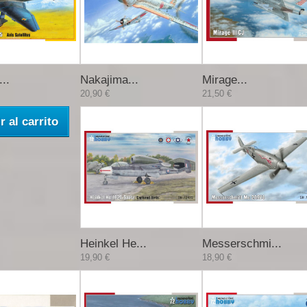
..
Nakajima...
Mirage...
20,90 €
21,50 €
r al carrito
Heinkel He...
Messerschmi...
19,90 €
18,90 €