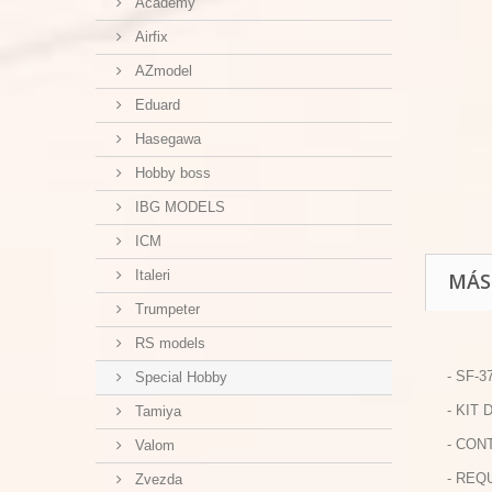
Academy
Airfix
AZmodel
Eduard
Hasegawa
Hobby boss
IBG MODELS
ICM
Italeri
MÁS
Trumpeter
RS models
- SF-3
Special Hobby
- KIT
Tamiya
- CON
Valom
- REQ
Zvezda