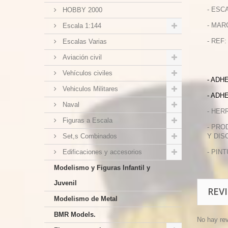
- ESCA
HOBBY 2000
- MAR
Escala 1:144
- REF:
Escalas Varias
Aviación civil
Vehículos civiles
- ADH
Vehiculos Militares
- ADH
Naval
- HER
Figuras a Escala
- PRO
Set,s Combinados
Y DIS
Edificaciones y accesorios
- PIN
Modelismo y Figuras Infantil y
Juvenil
REV
Modelismo de Metal
BMR Models.
No hay re