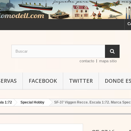
C
contacto
mapa sitio
SERVAS
FACEBOOK
TWITTER
DONDE E
la 1:72
Special Hobby
SF-37 Viggen Recce. Escala 1:72. Marca Speci