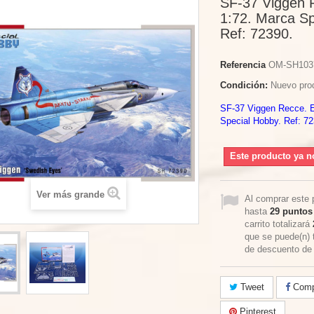
SF-37 Viggen 
1:72. Marca Sp
Ref: 72390.
Referencia
OM-SH103
Condición:
Nuevo pro
SF-37 Viggen Recce. E
Special Hobby. Ref: 72
Este producto ya n
Ver más grande
Al comprar este 
hasta
29
puntos 
carrito totalizará
que se puede(n) 
de descuento d
Tweet
Compa
Pinterest