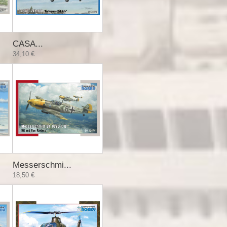
CASA...
34,10 €
Messerschmi...
18,50 €