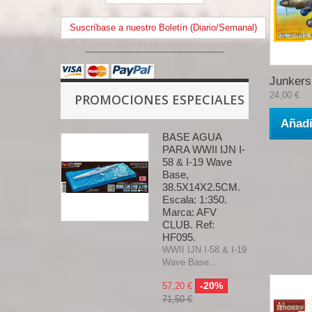
Suscríbase a nuestro Boletín (Diario/Semanal)
--------------------------------------------------
Junkers.
24,00 €
PROMOCIONES ESPECIALES
Añadi
BASE AGUA
PARA WWII IJN I-
58 & I-19 Wave
Base,
38.5X14X2.5CM.
Escala: 1:350.
Marca: AFV
CLUB. Ref:
HF095.
WWII IJN I-58 & I-19
Wave Base...
-20%
57,20 €
71,50 €