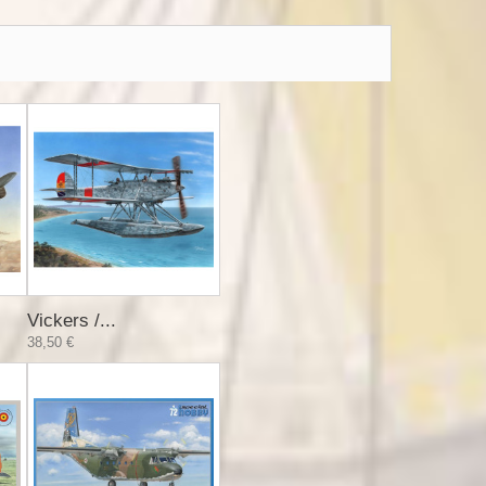
Vickers /...
38,50 €