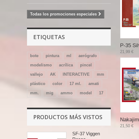
Todas los promociones especiales
ETIQUETAS
P-35 Sil
21,99 €
bote
pintura
ml
aerógrafo
modelismo
acrílica
pincel
vallejo
AK
INTERACTIVE
mm
plástico
color
17 ml.
amati
mm.
mig
ammo
model
17
PRODUCTOS MÁS VISTOS
Nakajim
21,50 €
SF-37 Viggen