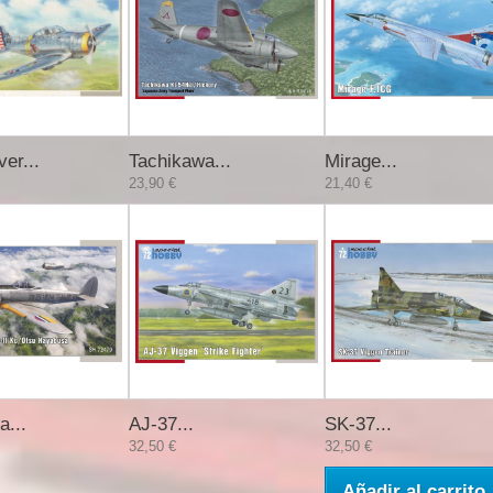
ver...
Tachikawa...
Mirage...
23,90 €
21,40 €
a...
AJ-37...
SK-37...
32,50 €
32,50 €
Añadir al carrito