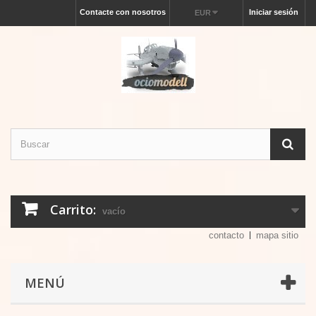
Contacte con nosotros
Iniciar sesión
EUR
Carrito:
vacío
contacto
mapa sitio
MENÚ