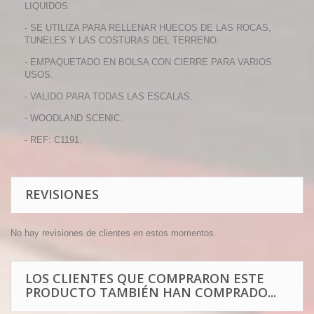
LIQUIDOS.
- SE UTILIZA PARA RELLENAR HUECOS DE LAS ROCAS,
TUNELES Y LAS COSTURAS DEL TERRENO.
- EMPAQUETADO EN BOLSA CON CIERRE PARA VARIOS
USOS.
- VALIDO PARA TODAS LAS ESCALAS.
- WOODLAND SCENIC.
- REF: C1191.
REVISIONES
No hay revisiones de clientes en estos momentos.
LOS CLIENTES QUE COMPRARON ESTE
PRODUCTO TAMBIÉN HAN COMPRADO...