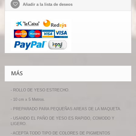
Añadir a la lista de deseos
MÁS
- ROLLO DE YESO ESTRECHO.
- 10 cm x 5 Metros.
- PREPARADO PARA PEQUEÑAS AREAS DE LA MAQUETA.
- USANDO EL PAÑO DE YESO ES RAPIDO, COMODO Y
LIGERO.
- ACEPTA TODO TIPO DE COLORES DE PIGMENTOS