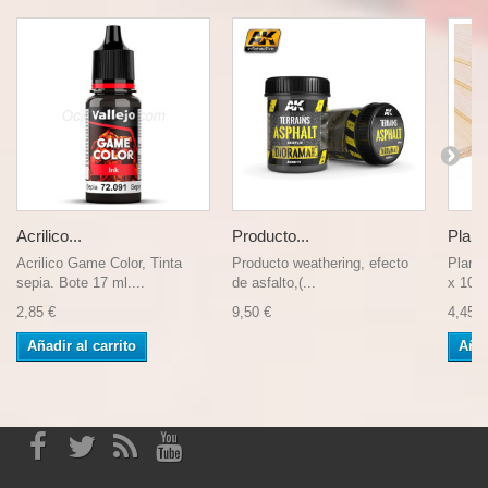
Acrilico...
Producto...
Planc
Acrilico Game Color, Tinta
Producto weathering, efecto
Planc
sepia. Bote 17 ml....
de asfalto,(...
x 1000
2,85 €
9,50 €
4,45 €
Añadir al carrito
Añad