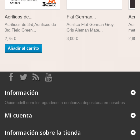
Acrílicos de...
Flat German...
Acrili
Acrílicos de 3rd,Acrílicos de
Acrilico Flat German Grey,
Acrili
3rd,Field Green...
Gris Aleman Mate...
metali
2,75 €
3,00 €
2,85 €
Añadir al carrito
Información
Ociomodell.com les agradece la confianza depositada en nosotros.
Mi cuenta
Información sobre la tienda