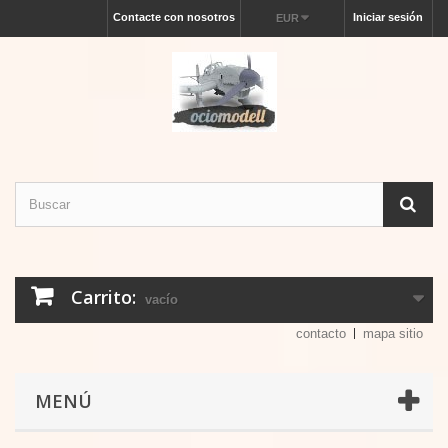
Contacte con nosotros
Iniciar sesión
EUR
Carrito:
vacío
contacto
mapa sitio
MENÚ