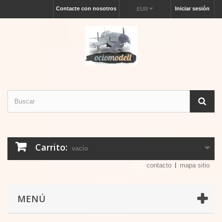
Contacte con nosotros
Iniciar sesión
EUR
Carrito:
vacío
contacto
mapa sitio
MENÚ