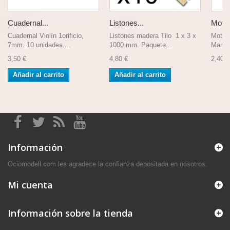
Cuadernal...
Listones...
Moton
Cuadernal Violín 1orificio,
Listones madera Tilo 1 x 3 x
Moton 
7mm. 10 unidades....
1000 mm. Paquete...
Marca 
3,50 €
4,80 €
2,40 €
Añadir al carrito
Añadir al carrito
Información
Ociomodell.com les agradece la confianza depositada en nosotros.
Mi cuenta
Información sobre la tienda