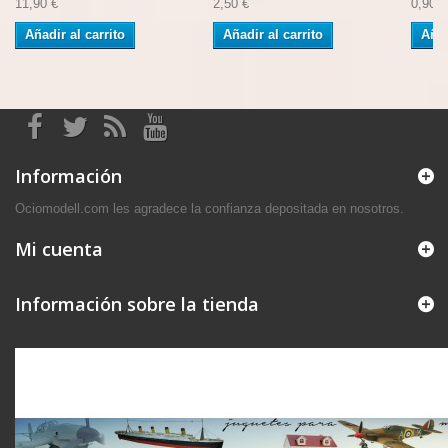
11,90 €
2,50 €
0,90 €
Añadir al carrito
Añadir al carrito
Añad
Información
Ociomodell.com les agradece la confianza depositada en nosotros.
Mi cuenta
Información sobre la tienda