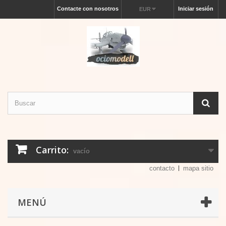
Contacte con nosotros
Iniciar sesión
EUR
Carrito:
vacío
contacto
mapa sitio
MENÚ