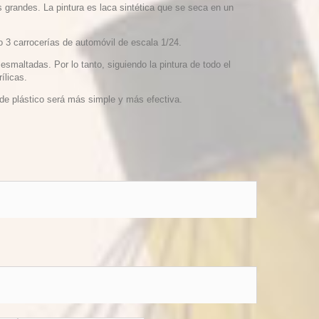
s grandes.
La pintura es laca sintética que se seca en un
 o 3 carrocerías de automóvil de escala 1/24.
o esmaltadas.
Por lo tanto, siguiendo la pintura de todo el
ílicas.
 de plástico será más simple y más efectiva.