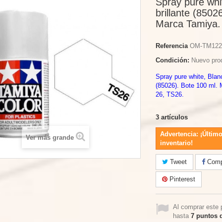
Spray pure whi
brillante (8502
Marca Tamiya.
Referencia
OM-TM122
Condición:
Nuevo pro
Spray pure white, Blanc
(85026). Bote 100 ml. 
26, TS26.
3
artículos
Advertencia: ¡Último
Ver más grande
inventario!
Tweet
Compa
Pinterest
Al comprar este 
hasta
7
puntos d