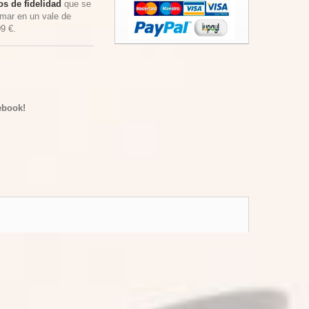
s de fidelidad
que se
rmar en un vale de
09 €
.
ebook!