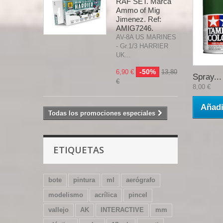
RAF SET. Marca
Ammo of Mig
Jimenez. Ref:
AMIG7246.
AV-8A US MARINES
- Gr.1/3 HARRIER
UK...
-50%
6,90 €
13,80
Spray...
€
8,00 €
Añadi
Todas los promociones especiales
ETIQUETAS
bote
pintura
ml
aerógrafo
modelismo
acrílica
pincel
vallejo
AK
INTERACTIVE
mm