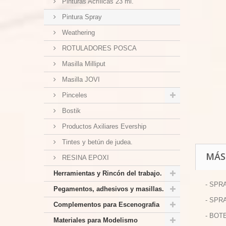
Pinturas Acrílicas 23 ml.
Pintura Spray
Weathering
ROTULADORES POSCA
Masilla Milliput
Masilla JOVI
Pinceles
Bostik
Productos Axiliares Evership
Tintes y betún de judea.
MÁS
RESINA EPOXI
Herramientas y Rincón del trabajo.
- SPR
Pegamentos, adhesivos y masillas.
- SPR
Complementos para Escenografia
- BOT
Materiales para Modelismo