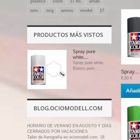
plástico
color
17 ml.
amati
mm.
mig
ammo
model
17
PRODUCTOS MÁS VISTOS
Spray pure
white,...
Spray pure white,
Blanco puro...
Spray...
8,50 €
Añadi
BLOG.OCIOMODELL.COM
HORARIO DE VERANO EN AGOSTO Y DÍAS
CERRADOS POR VACACIONES
Taller de Aerografía en ociomodell.com, 18