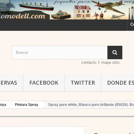
C
contacto
mapa sitio
SERVAS
FACEBOOK
TWITTER
DONDE E
miya
Pintura Spray
Spray pure white, Blanco puro brillante (85026). B