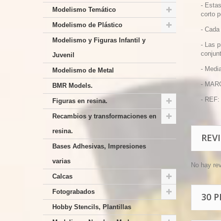
-
Estas
Modelismo Temático
corto 
Modelismo de Plástico
-
Cada 
Modelismo y Figuras Infantil y
-
Las p
conjunt
Juvenil
-
Media
Modelismo de Metal
- MAR
BMR Models.
- REF:
Figuras en resina.
Recambios y transformaciones en
resina.
REV
Bases Adhesivas, Impresiones
varias
No hay re
Calcas
Fotograbados
30 
Hobby Stencils, Plantillas