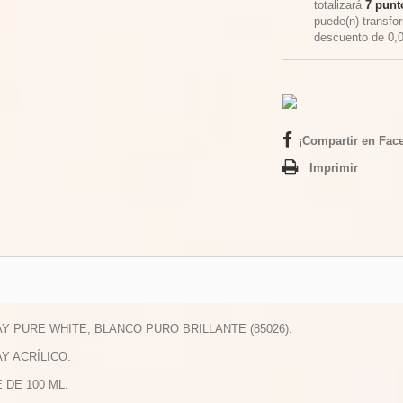
totalizará
7
punto
puede(n) transfo
descuento de
0,
¡Compartir en Fac
Imprimir
AY PURE WHITE, BLANCO PURO BRILLANTE (85026).
AY ACRÍLICO.
E DE 100 ML.