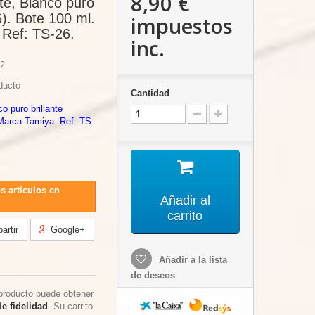
8,90 €
te, Blanco puro
6). Bote 100 ml.
impuestos
 Ref: TS-26.
inc.
2
ducto
Cantidad
o puro brillante
Marca Tamiya. Ref: TS-
s artículos en
Añadir al
carrito
rtir
Google+
Añadir a la lista
de deseos
producto puede obtener
e fidelidad
. Su carrito