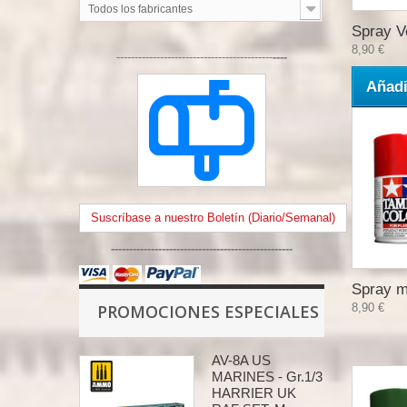
Todos los fabricantes
Spray V
8,90 €
-------------------------------------------
----
Añadi
Suscríbase a nuestro Boletín (Diario/Semanal)
--------------------------------------------------
Spray m
PROMOCIONES ESPECIALES
8,90 €
AV-8A US
MARINES - Gr.1/3
HARRIER UK