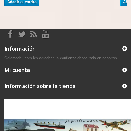
Añadir al carrito
Añad
Información
Ociomodell.com les agradece la confianza depositada en nosotros.
Mi cuenta
Información sobre la tienda