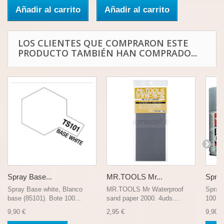
Añadir al carrito
Añadir al carrito
LOS CLIENTES QUE COMPRARON ESTE
PRODUCTO TAMBIÉN HAN COMPRADO...
Spray Base...
MR.TOOLS Mr...
Spray
Spray Base white, Blanco
MR.TOOLS Mr Waterproof
Spray 
base (85101). Bote 100...
sand paper 2000. 4uds....
100 ml
9,90 €
2,95 €
9,90 €