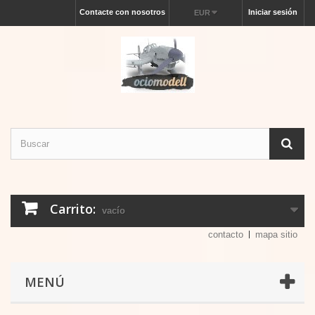
Contacte con nosotros
Iniciar sesión
EUR
Carrito:
vacío
contacto
mapa sitio
MENÚ