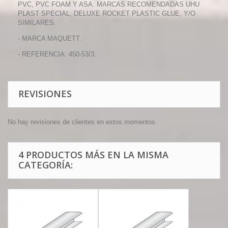
PVC, PVC FOAM Y ASA. MARCAS RECOMENDADAS UHU
PLAST SPECIAL, DELUXE ROCKET PLASTIC GLUE, Y/O
SIMILARES.
- MARCA MAQUETT.
- REFERENCIA: 450-53/3.
REVISIONES
No hay revisiones de clientes en estos momentos.
4 PRODUCTOS MÁS EN LA MISMA
CATEGORÍA: