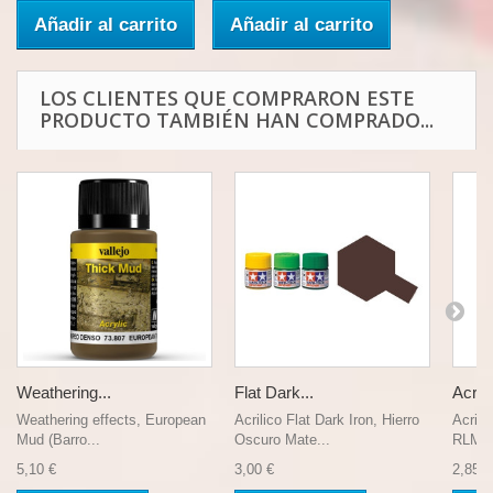
Añadir al carrito
Añadir al carrito
LOS CLIENTES QUE COMPRARON ESTE
PRODUCTO TAMBIÉN HAN COMPRADO...
Weathering...
Flat Dark...
Acrili
Weathering effects, European
Acrilico Flat Dark Iron, Hierro
Acrili
Mud (Barro...
Oscuro Mate...
RLM61
5,10 €
3,00 €
2,85 €