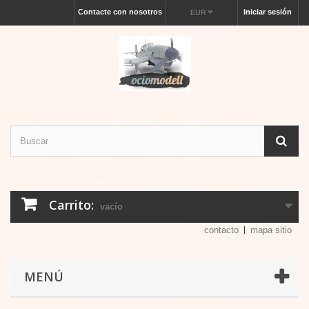
Contacte con nosotros
Iniciar sesión
EUR
Carrito:
vacío
contacto
mapa sitio
MENÚ