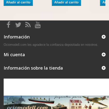
Añadir al carrito
Añadir al carrito
Añad
Información
Ociomodell.com les agradece la confianza depositada en nosotros.
Mi cuenta
Información sobre la tienda