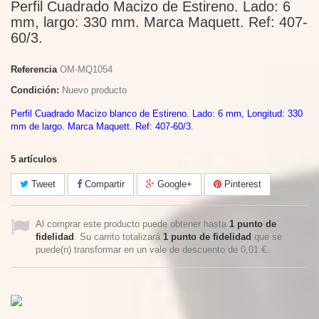
Perfil Cuadrado Macizo de Estireno. Lado: 6
mm, largo: 330 mm. Marca Maquett. Ref: 407-
60/3.
Referencia
OM-MQ1054
Condición:
Nuevo producto
Perfil Cuadrado Macizo blanco de Estireno. Lado: 6 mm, Longitud: 330
mm de largo. Marca Maquett. Ref: 407-60/3.
5
artículos
Tweet
Compartir
Google+
Pinterest
Al comprar este producto puede obtener hasta
1
punto de
fidelidad
. Su carrito totalizará
1
punto de fidelidad
que se
puede(n) transformar en un vale de descuento de
0,01 €
.