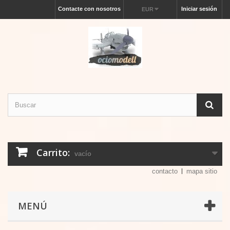
Contacte con nosotros
Iniciar sesión
EUR
Carrito:
vacío
contacto
mapa sitio
MENÚ