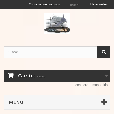
Contacte con nosotros
Iniciar sesión
EUR
Carrito:
vacío
contacto
mapa sitio
MENÚ