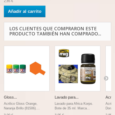
2,85 €
Añadir al carrito
LOS CLIENTES QUE COMPRARON ESTE
PRODUCTO TAMBIÉN HAN COMPRADO...
Gloss...
Lavado para...
Acrili
Acrilico Gloss Orange,
Lavado para Africa Korps.
Acrili
Naranja Brillo (81506)....
Bote de 35 ml. Marca...
Dorada,