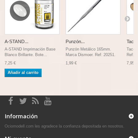
A-STAND...
Punzón...
Taco..
A-STAND Imprimación Base
Punzón Metálico 165mm.
Taco l
Blanco Brillante. Bote...
Marca Dismoer. Ref: 20251.
Ref: 2
7,25 €
1,99 €
7,95 €
Añadir al carrito
Información
Ociomodell.com les agradece la confianza depositada en nosotros.