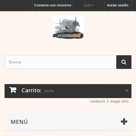
Contacte con nosotros
Iniciar sesión
EUR
Carrito:
vacío
contacto
mapa sitio
MENÚ