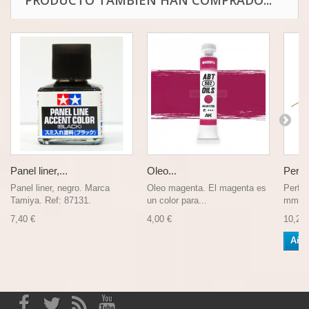
PRODUCTO TAMBIÉN HAN COMPRADO...
Panel liner,...
Oleo...
Perfil
Panel liner, negro. Marca
Oleo magenta. El magenta es
Perfil
Tamiya. Ref: 87131.
un color para...
mm. 1
7,40 €
4,00 €
10,25 
Añad