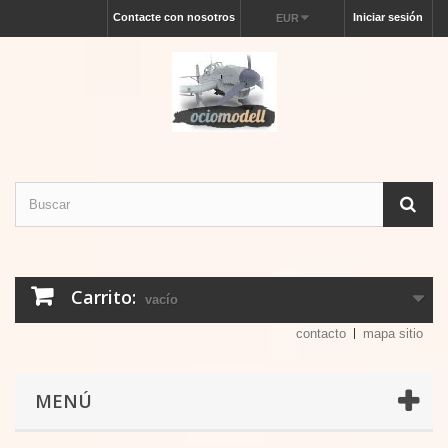
Contacte con nosotros
Iniciar sesión
EUR
Carrito:
vacío
contacto
mapa sitio
MENÚ