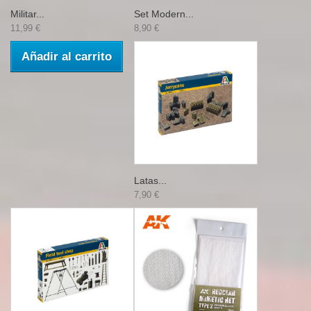
Militar...
Set Modern...
11,99 €
8,90 €
Añadir al carrito
Latas...
7,90 €