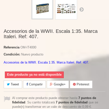
Accesorios de la WWII. Escala 1:35. Marca
Italeri. Ref: 407.
Referencia
OM-IT4000
Condición:
Nuevo producto
Accesorios de la WWII. Escala 1:35. Marca Italeri. Ref: 407.
Este producto ya no está disponible
Tweet
Compartir
Google+
Pinterest
Al comprar este producto puede obtener hasta
7
puntos de
fidelidad
. Su carrito totalizará
7
puntos de fidelidad
que se
puede(n) transformar en un vale de descuento de
0,09 €
.