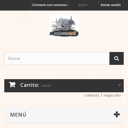
Contacte con nosotros
Iniciar sesión
EUR
Carrito:
vacío
contacto
mapa sitio
MENÚ