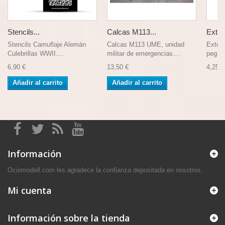
Stencils...
Calcas M113...
Extra 
Stencils Camuflaje Alemán
Calcas M113 UME, unidad
Extra 
Culebrillas WWII....
militar de emergencias....
pegame
6,90 €
13,50 €
4,25 €
Añadir al carrito
Añadir al carrito
Información
Ociomodell.com les agradece la confianza depositada en nosotros.
Mi cuenta
Información sobre la tienda