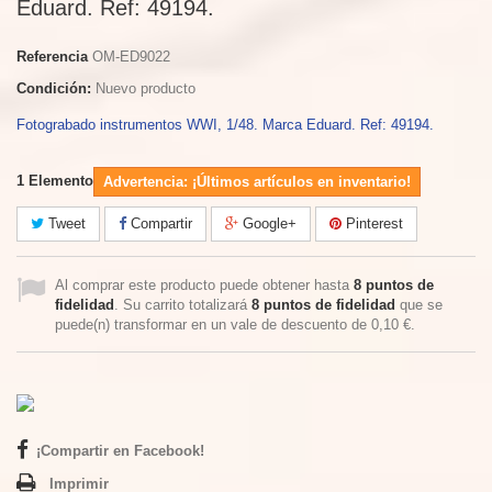
Eduard. Ref: 49194.
Referencia
OM-ED9022
Condición:
Nuevo producto
Fotograbado instrumentos WWI, 1/48. Marca Eduard. Ref: 49194.
1
Elemento
Advertencia: ¡Últimos artículos en inventario!
Tweet
Compartir
Google+
Pinterest
Al comprar este producto puede obtener hasta
8
puntos de
fidelidad
. Su carrito totalizará
8
puntos de fidelidad
que se
puede(n) transformar en un vale de descuento de
0,10 €
.
¡Compartir en Facebook!
Imprimir