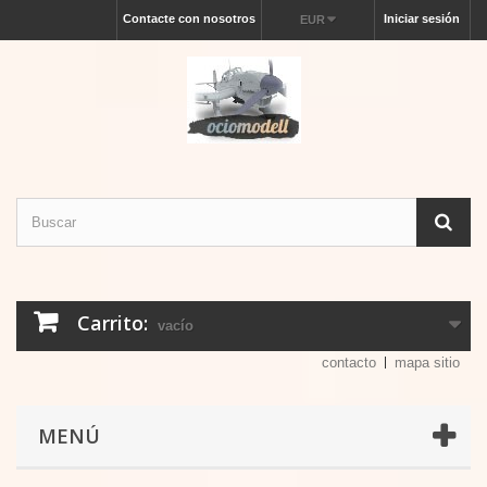
Contacte con nosotros
Iniciar sesión
EUR
Carrito:
vacío
contacto
mapa sitio
MENÚ