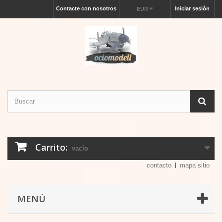
Contacte con nosotros
Iniciar sesión
EUR
Carrito:
vacío
contacto
mapa sitio
MENÚ