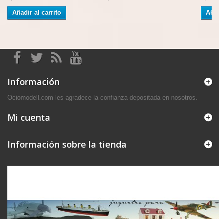
Añadir al carrito
Añad
Información
Ociomodell.com les agradece la confianza depositada en nosotros.
Mi cuenta
Información sobre la tienda