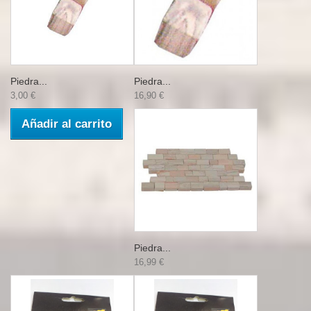
Piedra...
Piedra...
3,00 €
16,90 €
Añadir al carrito
Piedra...
16,99 €