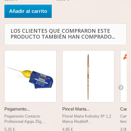
Añadir al carrito
LOS CLIENTES QUE COMPRARON ESTE
PRODUCTO TAMBIÉN HAN COMPRADO...
Pegamento...
Pincel Marta...
Carvi
Pegamento Contacto
Pincel Marta Kolinsky Nº 1,2.
Carvi
Profesional Aguja 25g,...
Marca Roubloff....
fenóli
5,25 €
4,95 €
3,00 €