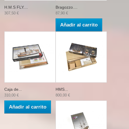
H.M.S FLY....
Bragozzo....
307,50 €
87,90 €
Añadir al carrito
Caja de...
HMS...
310,00 €
800,00 €
Añadir al carrito