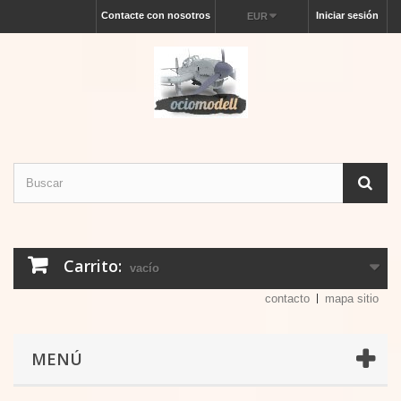
Contacte con nosotros
Iniciar sesión
EUR
Carrito:
vacío
contacto
mapa sitio
MENÚ