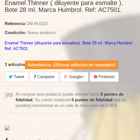
Enamel Thinner ( diluyente para esmalte ).
Bote 28 ml. Marca Humbrol. Ref: AC7501.
Referencia
OM-HU1116
Condición:
Nuevo producto
Enamel Thinner (diluyente para esmaltes). Bote 28 ml. Marca Humbrol.
Ref: AC7501.
3
artículos
Advertencia: ¡Últimos artículos en inventario!
Tweet
Compartir
Google+
Pinterest
Al comprar este producto puede obtener hasta
6
puntos de
fidelidad
. Su carrito totalizará
6
puntos de fidelidad
que se
puede(n) transformar en un vale de descuento de
0,08 €
.