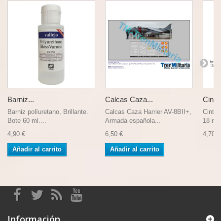
Barniz...
Calcas Caza...
Cinta.
Barniz políuretano, Brillante.
Calcas Caza Harrier AV-8BII+,
Cinta
Bote 60 ml....
Armada española...
18 m).
4,90 €
6,50 €
4,70 €
Añadir al carrito
Añadir al carrito
Información