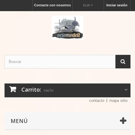
Contacte con nosotros
Iniciar sesión
EUR
Carrito:
vacío
contacto
mapa sitio
MENÚ