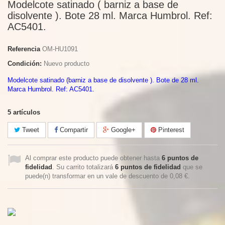
Modelcote satinado ( barniz a base de
disolvente ). Bote 28 ml. Marca Humbrol. Ref:
AC5401.
Referencia
OM-HU1091
Condición:
Nuevo producto
Modelcote satinado (barniz a base de disolvente ). Bote de 28 ml.
Marca Humbrol. Ref: AC5401.
5
artículos
Tweet
Compartir
Google+
Pinterest
Al comprar este producto puede obtener hasta
6
puntos de
fidelidad
. Su carrito totalizará
6
puntos de fidelidad
que se
puede(n) transformar en un vale de descuento de
0,08 €
.