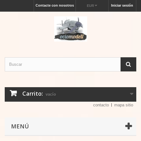
Contacte con nosotros
Iniciar sesión
EUR
Carrito:
vacío
contacto
mapa sitio
MENÚ