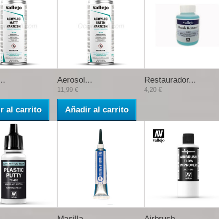
..
Aerosol...
Restaurador...
11,99 €
4,20 €
r al carrito
Añadir al carrito
..
Masilla...
Airbrush...