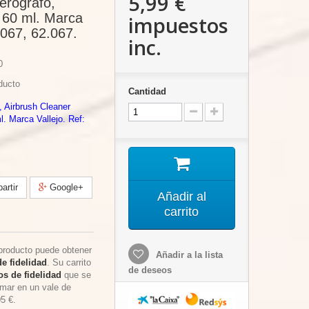
5,99 €
erografo,
 60 ml. Marca
impuestos
2067, 62.067.
inc.
0
ducto
Cantidad
, Airbrush Cleaner
. Marca Vallejo. Ref:
rtir
Google+
Añadir al
carrito
producto puede obtener
Añadir a la lista
e fidelidad
. Su carrito
de deseos
s de fidelidad
que se
rmar en un vale de
05 €
.