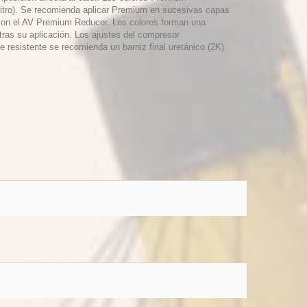
itro). Se recomienda aplicar Premium en sucesivas capas
 con el AV Premium Reducer. Los colores forman una
tras su aplicación. Los ajustes del compresor
resistente se recomienda un barniz final uretánico (2K).