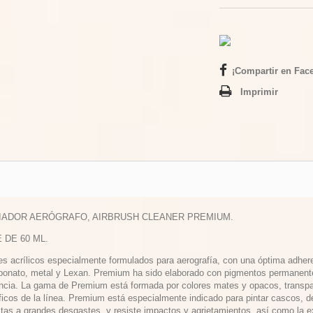
¡Compartir en Fac
Imprimir
PIADOR AERÓGRAFO, AIRBRUSH CLEANER PREMIUM.
E DE 60 ML.
es acrílicos especialmente formulados para aerografía, con una óptima adheren
rbonato, metal y Lexan. Premium ha sido elaborado con pigmentos permanentes 
encia. La gama de Premium está formada por colores mates y opacos, transpar
ficos de la línea. Premium está especialmente indicado para pintar cascos, de
tas a grandes desgastes, y resiste impactos y agrietamientos, así como la ex