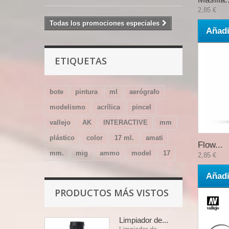
2,85 €
Todas los promociones especiales
Añadi
ETIQUETAS
bote
pintura
ml
aerógrafo
modelismo
acrílica
pincel
vallejo
AK
INTERACTIVE
mm
plástico
color
17 ml.
amati
Flow...
mm.
mig
ammo
model
17
2,85 €
Añadi
PRODUCTOS MÁS VISTOS
Limpiador de...