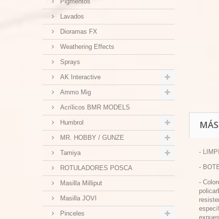
Pigmentos
Lavados
Dioramas FX
Weathering Effects
Sprays
AK Interactive
Ammo Mig
Acrílicos BMR MODELS
Humbrol
MÁS
MR. HOBBY / GUNZE
- LIM
Tamiya
- BOT
ROTULADORES POSCA
- Color
Masilla Milliput
polica
Masilla JOVI
resist
especí
Pinceles
expues