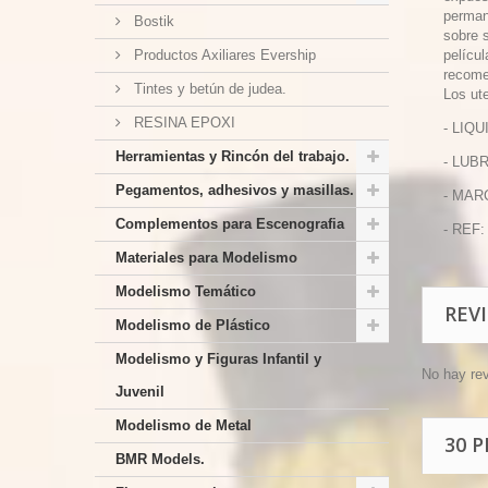
perman
Bostik
sobre 
Productos Axiliares Evership
pelícu
recome
Tintes y betún de judea.
Los ut
RESINA EPOXI
- LIQ
Herramientas y Rincón del trabajo.
- LUB
Pegamentos, adhesivos y masillas.
- MAR
Complementos para Escenografia
- REF:
Materiales para Modelismo
Modelismo Temático
REV
Modelismo de Plástico
Modelismo y Figuras Infantil y
No hay re
Juvenil
Modelismo de Metal
30 
BMR Models.