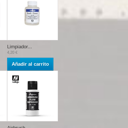
Limpiador...
4,20 €
Añadir al carrito
Airbrush...