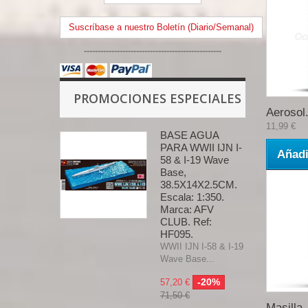
Suscríbase a nuestro Boletín (Diario/Semanal)
--------------------------------------------------
PROMOCIONES ESPECIALES
Aerosol.
11,99 €
BASE AGUA
PARA WWII IJN I-
Añadi
58 & I-19 Wave
Base,
38.5X14X2.5CM.
Escala: 1:350.
Marca: AFV
CLUB. Ref:
HF095.
WWII IJN I-58 & I-19
Wave Base...
-20%
57,20 €
71,50 €
Masilla.