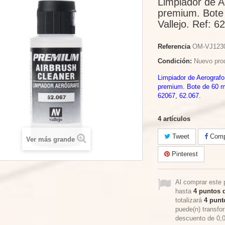
Limpiador de A
premium. Bote
Vallejo. Ref: 6
Referencia
OM-VJ123
Condición:
Nuevo pro
Limpiador de Aerografo
premium. Bote de 60 ml
62067, 62.067.
4
artículos
Tweet
Compa
Ver más grande
Pinterest
Al comprar este 
hasta
4
puntos d
totalizará
4
punto
puede(n) transfo
descuento de
0,