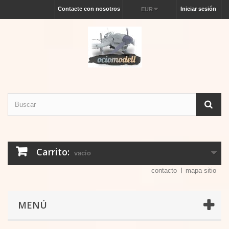
Contacte con nosotros
Iniciar sesión
EUR
Carrito:
vacío
contacto
mapa sitio
MENÚ