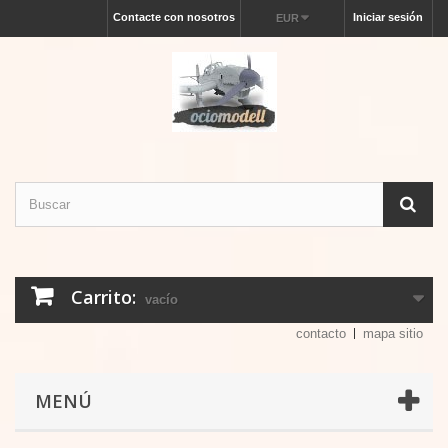
Contacte con nosotros
Iniciar sesión
EUR
Carrito:
vacío
contacto
mapa sitio
MENÚ