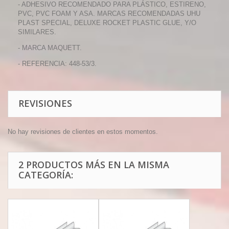
- ADHESIVO RECOMENDADO PARA PLÁSTICO, ESTIRENO,
PVC, PVC FOAM Y ASA. MARCAS RECOMENDADAS UHU
PLAST SPECIAL, DELUXE ROCKET PLASTIC GLUE, Y/O
SIMILARES.
- MARCA MAQUETT.
- REFERENCIA: 448-53/3.
REVISIONES
No hay revisiones de clientes en estos momentos.
2 PRODUCTOS MÁS EN LA MISMA
CATEGORÍA: