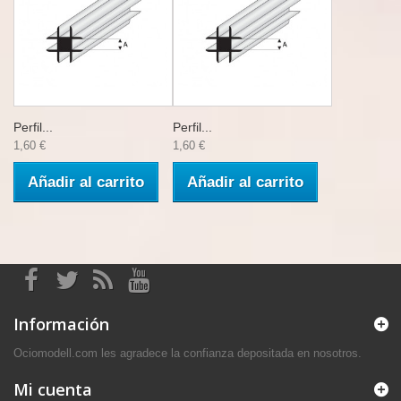
Perfil...
Perfil...
1,60 €
1,60 €
Añadir al carrito
Añadir al carrito
Información
Ociomodell.com les agradece la confianza depositada en nosotros.
Mi cuenta