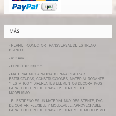
MÁS
- PERFIL T-CONECTOR TRANSVERSAL DE ESTIRENO
BLANCO.
- A: 2 mm.
- LONGITUD: 330 mm.
- MATERIAL MUY APROPIADO PARA REALIZAR
ESTRUCTURAS, CONSTRUCCIONES, MATERIAL RODANTE
Y ESTATICO Y DIFERENTES ELEMENTOS DECORATIVOS
PARA TODO TIPO DE TRABAJOS DENTRO DEL
MODELISMO.
- EL ESTIRENO ES UN MATERIAL MUY RESISTENTE, FACIL
DE CORTAR, FLEXIBLE Y MOLDEABLE, APROVECHABLE
PARA TODO TIPO DE TRABAJOS DENTRO DE MODELISMO.