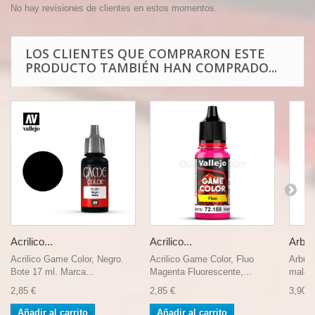
No hay revisiones de clientes en estos momentos.
LOS CLIENTES QUE COMPRARON ESTE
PRODUCTO TAMBIÉN HAN COMPRADO...
Acrilico...
Acrilico...
Arbus
Acrilico Game Color, Negro.
Acrilico Game Color, Fluo
Arbust
Bote 17 ml. Marca...
Magenta Fluorescente,...
maleza
2,85 €
2,85 €
3,90 €
Añadir al carrito
Añadir al carrito