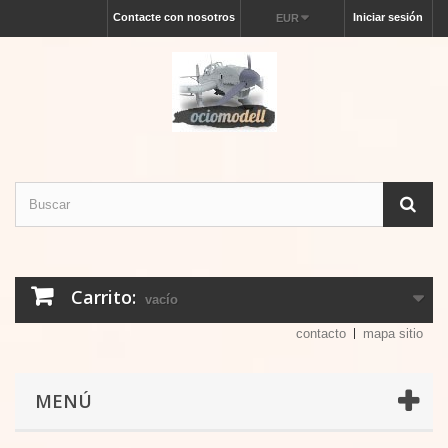
Contacte con nosotros
Iniciar sesión
EUR
Carrito:
vacío
contacto
mapa sitio
MENÚ