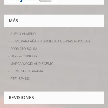
MÁS
- SUELO HUMEDO.
- SIRVE PARA AÑADIR SUCIEDAD A ZONAS ROCOSAS.
- FORMATO BOLSA.
- 58,9 cm CUBICOS.
- MARCA WOODLAND SCENIC.
- SERIE SCENEARAMA.
- REF: SP4182.
REVISIONES