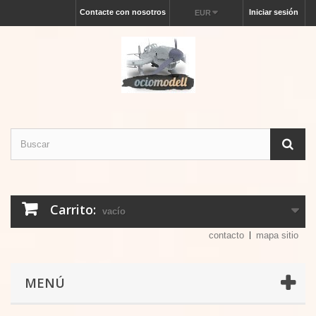
Contacte con nosotros
Iniciar sesión
EUR
Carrito:
vacío
contacto
mapa sitio
MENÚ