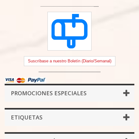
-------------------------------------------
----
Suscríbase a nuestro Boletín (Diario/Semanal)
--------------------------------------------------
PROMOCIONES ESPECIALES
ETIQUETAS