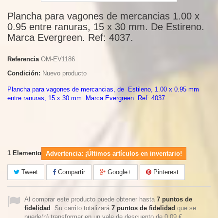
Plancha para vagones de mercancias 1.00 x
0.95 entre ranuras, 15 x 30 mm. De Estireno.
Marca Evergreen. Ref: 4037.
Referencia
OM-EV1186
Condición:
Nuevo producto
Plancha para vagones de mercancias, de Estileno, 1.00 x 0.95 mm
entre ranuras, 15 x 30 mm. Marca Evergreen. Ref: 4037.
1
Elemento
Advertencia: ¡Últimos artículos en inventario!
Tweet
Compartir
Google+
Pinterest
Al comprar este producto puede obtener hasta
7
puntos de
fidelidad
. Su carrito totalizará
7
puntos de fidelidad
que se
puede(n) transformar en un vale de descuento de
0,09 €
.