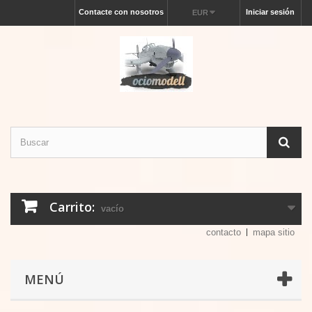
Contacte con nosotros
Iniciar sesión
EUR
Carrito:
vacío
contacto
mapa sitio
MENÚ