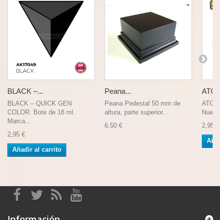
BLACK –...
Peana...
ATOM
BLACK – QUICK GEN
Peana Pedestal 50 mm de
ATOM 
COLOR. Bote de 18 ml.
altura, parte superior...
Nueva 
Marca...
6,50 €
2,95 €
2,95 €
Añad
Añadir al carrito
Información