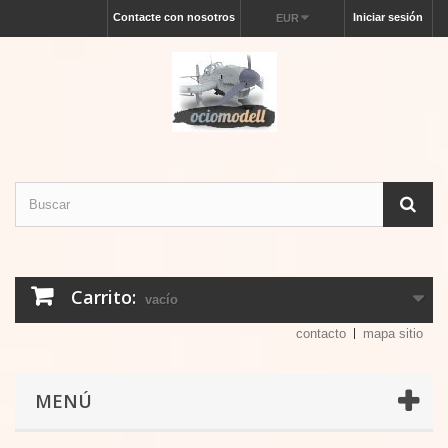
Contacte con nosotros
Iniciar sesión
EUR
Carrito:
vacío
contacto
mapa sitio
MENÚ