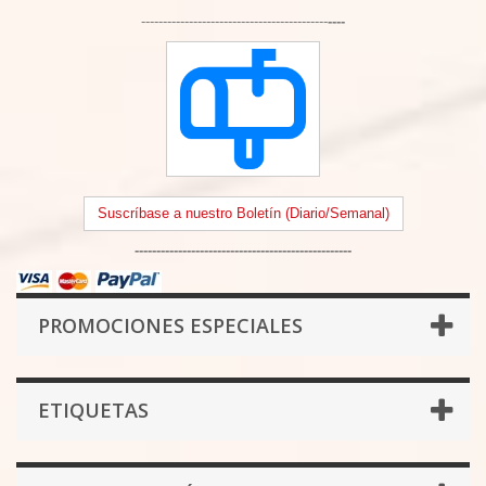
-------------------------------------------
----
Suscríbase a nuestro Boletín (Diario/Semanal)
--------------------------------------------------
PROMOCIONES ESPECIALES
ETIQUETAS