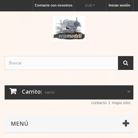
Contacte con nosotros
Iniciar sesión
EUR
Carrito:
vacío
contacto
mapa sitio
MENÚ