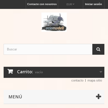
Contacte con nosotros
Iniciar sesión
EUR
Carrito:
vacío
contacto
mapa sitio
MENÚ