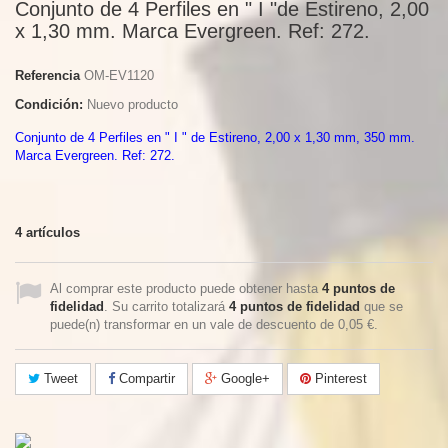
Conjunto de 4 Perfiles en " I "de Estireno, 2,00
x 1,30 mm. Marca Evergreen. Ref: 272.
Referencia
OM-EV1120
Condición:
Nuevo producto
Conjunto de 4 Perfiles en " I " de Estireno, 2,00 x 1,30 mm, 350 mm.
Marca Evergreen. Ref: 272.
4
artículos
Al comprar este producto puede obtener hasta
4
puntos de
fidelidad
. Su carrito totalizará
4
puntos de fidelidad
que se
puede(n) transformar en un vale de descuento de
0,05 €
.
Tweet
Compartir
Google+
Pinterest