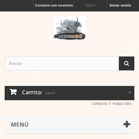
Contacte con nosotros
Iniciar sesión
EUR
Carrito:
vacío
contacto
mapa sitio
MENÚ