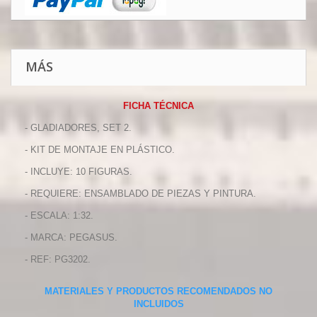
MÁS
FICHA TÉCNICA
- GLADIADORES, SET 2.
- KIT DE MONTAJE EN PLÁSTICO.
- INCLUYE: 10 FIGURAS.
- REQUIERE: ENSAMBLADO DE PIEZAS Y PINTURA.
- ESCALA: 1:32.
- MARCA: PEGASUS.
- REF: PG3202.
MATERIALES Y PRODUCTOS RECOMENDADOS NO
INCLUIDOS