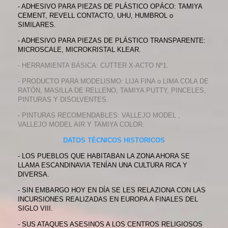
- ADHESIVO PARA PIEZAS DE PLÁSTICO OPÁCO: TAMIYA
CEMENT, REVELL CONTACTO, UHU, HUMBROL o
SIMILARES.
- ADHESIVO PARA PIEZAS DE PLÁSTICO TRANSPARENTE:
MICROSCALE, MICROKRISTAL KLEAR.
- HERRAMIENTA BÁSICA: CUTTER X-ACTO Nº1.
- PRODUCTO PARA MODELISMO: LIJA FINA o LIMA COLA DE
RATÓN, MASILLA DE RELLENO, TAMIYA PUTTY, PINCELES,
PINTURAS Y DISOLVENTES.
- PINTURAS RECOMENDABLES: VALLEJO MODEL ,
VALLEJO MODEL AIR Y TAMIYA COLOR.
DATOS TÉCNICOS HISTORICOS
- LOS PUEBLOS QUE HABITABAN LA ZONA AHORA SE
LLAMA ESCANDINAVIA TENÍAN UNA CULTURA RICA Y
DIVERSA.
- SIN EMBARGO HOY EN DÍA SE LES RELAZIONA CON LAS
INCURSIONES REALIZADAS EN EUROPA A FINALES DEL
SIGLO VIII.
- SUS ATAQUES ASESINOS A LOS CENTROS RELIGIOSOS