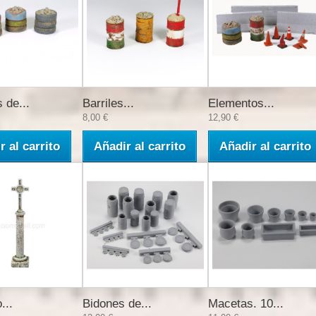
 de...
Barriles...
Elementos...
8,00 €
12,90 €
r al carrito
Añadir al carrito
Añadir al carrito
...
Bidones de...
Macetas. 10...