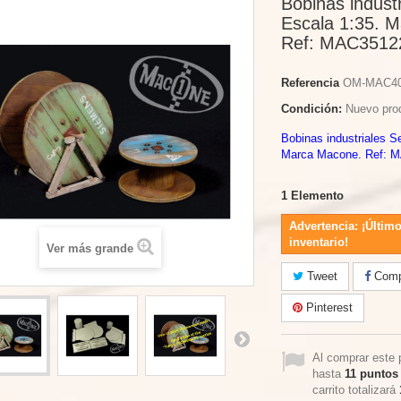
Bobinas industr
Escala 1:35. 
Ref: MAC3512
Referencia
OM-MAC4
Condición:
Nuevo pro
Bobinas industriales S
Marca Macone. Ref: 
1
Elemento
Advertencia: ¡Último
inventario!
Ver más grande
Tweet
Compa
Pinterest
Al comprar este 
hasta
11
puntos 
carrito totalizará