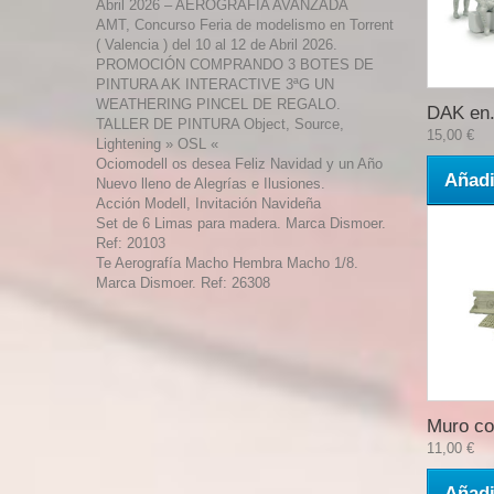
Abril 2026 – AEROGRAFÍA AVANZADA
AMT, Concurso Feria de modelismo en Torrent
( Valencia ) del 10 al 12 de Abril 2026.
PROMOCIÓN COMPRANDO 3 BOTES DE
PINTURA AK INTERACTIVE 3ªG UN
WEATHERING PINCEL DE REGALO.
DAK en.
TALLER DE PINTURA Object, Source,
15,00 €
Lightening » OSL «
Ociomodell os desea Feliz Navidad y un Año
Añadi
Nuevo lleno de Alegrías e Ilusiones.
Acción Modell, Invitación Navideña
Set de 6 Limas para madera. Marca Dismoer.
Ref: 20103
Te Aerografía Macho Hembra Macho 1/8.
Marca Dismoer. Ref: 26308
Muro co
11,00 €
Añadi