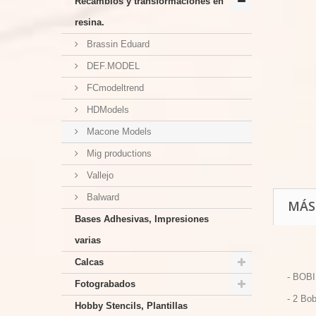
Recambios y transformaciones en
resina.
Brassin Eduard
DEF.MODEL
FCmodeltrend
HDModels
Macone Models
Mig productions
Vallejo
Balward
MÁS
Bases Adhesivas, Impresiones
varias
Calcas
- BOB
Fotograbados
- 2 Bob
Hobby Stencils, Plantillas