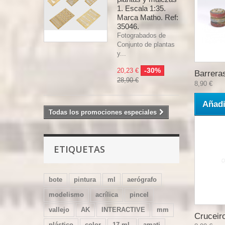
1. Escala 1:35.
Marca Matho. Ref:
35046.
Fotograbados de
Conjunto de plantas
y...
-30%
20,23 €
Barreras
28,90 €
8,90 €
Añadi
Todas los promociones especiales
ETIQUETAS
bote
pintura
ml
aerógrafo
modelismo
acrílica
pincel
vallejo
AK
INTERACTIVE
mm
Cruceiro
plástico
color
17 ml.
amati