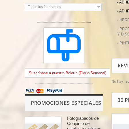
- ADH
Todos los fabricantes
- ADH
- HER
-------------------------------------------
----
- PRO
Y DIS
- PIN
REV
Suscríbase a nuestro Boletín (Diario/Semanal)
No hay re
--------------------------------------------------
30 
PROMOCIONES ESPECIALES
Fotograbados de
Conjunto de
plantas y malezas