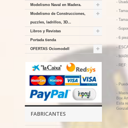
- Usad
Modelismo Naval en Madera.
- Tama
Modelismo de Construcciones,
- Tama
puzzles, ladrillos, 3D...
-Sopor
Libros y Revistas
- 6 pie
Portada tienda
- ESCA
OFERTAS Ociomodell
- MAR
- REF
- Pued
- Maste
Box Ar
Esta r
Gonzale
FABRICANTES