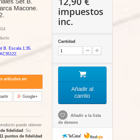
12,90 €
iales Set B.
Marca Macone.
impuestos
2.
inc.
014
ducto
Cantidad
et B. Escala 1:35.
MAC35122.
s artículos en
Añadir al
carrito
rtir
Google+
Añadir a la lista
de deseos
producto puede obtener
de fidelidad
. Su
11
puntos de fidelidad