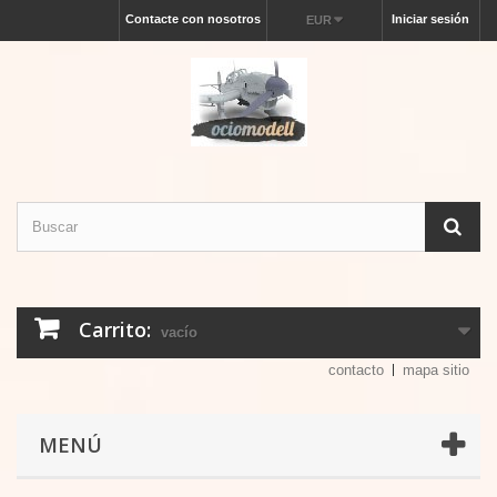
Contacte con nosotros
Iniciar sesión
EUR
Carrito:
vacío
contacto
mapa sitio
MENÚ