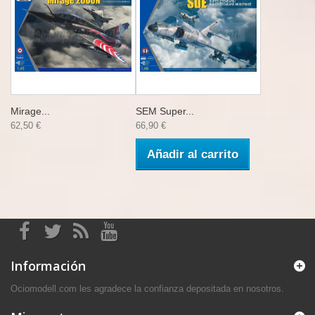
Mirage...
SEM Super...
62,50 €
66,90 €
Añadir al carrito
Información
Ociomodell.com les agradece la confianza depositada en nosotros.