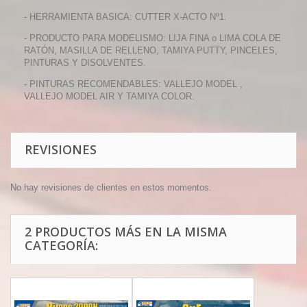
- HERRAMIENTA BASICA: CUTTER X-ACTO Nº1.
- PRODUCTO PARA MODELISMO: LIJA FINA o LIMA COLA DE
RATÓN, MASILLA DE RELLENO, TAMIYA PUTTY, PINCELES,
PINTURAS Y DISOLVENTES.
- PINTURAS RECOMENDABLES: VALLEJO MODEL ,
VALLEJO MODEL AIR Y TAMIYA COLOR.
REVISIONES
No hay revisiones de clientes en estos momentos.
2 PRODUCTOS MÁS EN LA MISMA
CATEGORÍA: