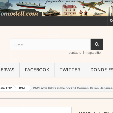
C
contacto
mapa sitio
SERVAS
FACEBOOK
TWITTER
DONDE E
ala 1:32
ICM
WWII Axis Pilots in the cockpit German, Italian, Japanes