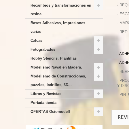
- REQ
Recambios y transformaciones en
resina.
- ESCA
Bases Adhesivas, Impresiones
- MAR
varias
- REF:
Calcas
Fotograbados
- ADH
Hobby Stencils, Plantillas
- ADH
Modelismo Naval en Madera.
- HER
Modelismo de Construcciones,
- PRO
puzzles, ladrillos, 3D...
Y DIS
Libros y Revistas
- PIN
Portada tienda
OFERTAS Ociomodell
REV