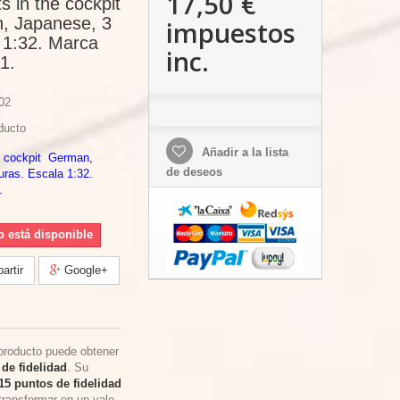
17,50 €
s in the cockpit
n, Japanese, 3
impuestos
a 1:32. Marca
inc.
1.
02
ducto
Añadir a la lista
he cockpit German,
de deseos
guras. Escala 1:32.
.
o está disponible
rtir
Google+
producto puede obtener
de fidelidad
. Su
15
puntos de fidelidad
transformar en un vale