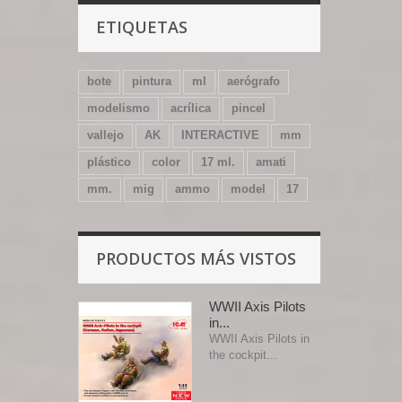
ETIQUETAS
bote
pintura
ml
aerógrafo
modelismo
acrílica
pincel
vallejo
AK
INTERACTIVE
mm
plástico
color
17 ml.
amati
mm.
mig
ammo
model
17
PRODUCTOS MÁS VISTOS
WWII Axis Pilots
in...
WWII Axis Pilots in
the cockpit...