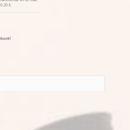
e
0,20 €
.
ebook!