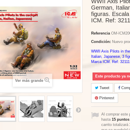
WWII Axis Pilot
German, Italia
figuras. Escal
ICM. Ref: 3211
Referencia
OM-ICM20
Condición:
Nuevo pro
WWII Axis Pilots in t
Italian, Japanese, 3 fi
Marca ICM. Ref: 32111
Este producto ya n
Ver más grande
Tweet
Compa
Pinterest
Al comprar este 
hasta
15
puntos 
carrito totalizará
que se puede(n) 