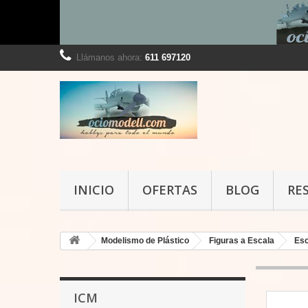
Llámanos ahora:
611 697120
INICIO
OFERTAS
BLOG
RE
Modelismo de Plástico
Figuras a Escala
Esc
ICM