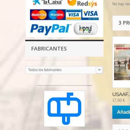
No hay re
3 P
FABRICANTES
Todos los fabricantes
-------------------------------------------
----
USAAF..
17,50 €
Añadi