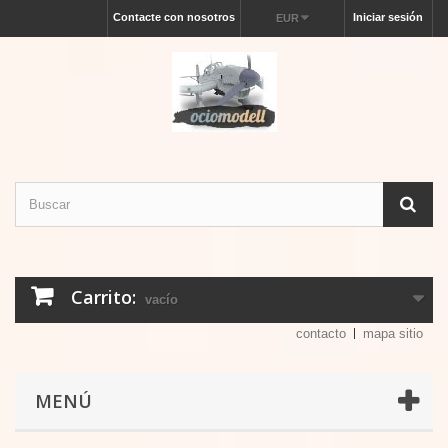
Contacte con nosotros
Iniciar sesión
EUR
Carrito:
vacío
contacto
mapa sitio
MENÚ