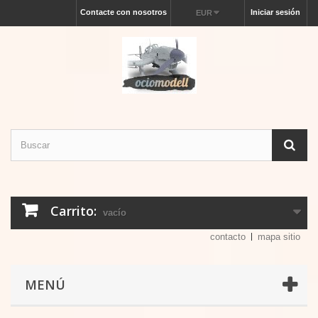
Contacte con nosotros
Iniciar sesión
EUR
Carrito:
vacío
contacto
mapa sitio
MENÚ