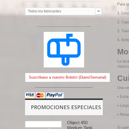
Para q
Todos los fabricantes
1.
Limp
2.
Capa
-------------------------------------------
----
3.
Tiem
4.
Ambi
Mo
La laca
clásic
Cu
Suscríbase a nuestro Boletín (Diario/Semanal)
--------------------------------------------------
Una vez
•
Evita
•
Limpi
PROMOCIONES ESPECIALES
•
Almac
Object 450
Medium Tank.
Si qui