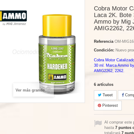
Cobra Motor Ca
Laca 2K. Bote
Ammo by Mig J
AMIG2262, 22
Referencia
OM-MIG16
Condición:
Nuevo pro
Cobra Motor Catalizad
30 ml. Marca Ammo by
AMIG2262, 2262.
6
artículos
Ver más grande
Tweet
Compa
Pinterest
Al comprar este 
hasta
7
puntos d
totalizará
7
punto