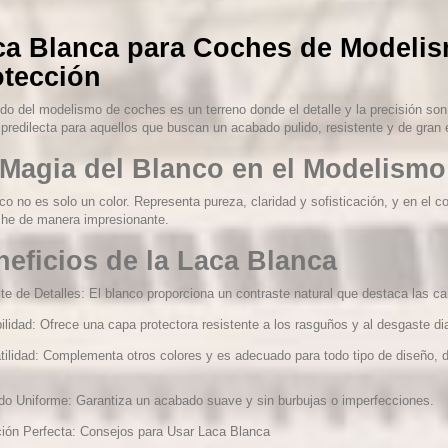
ca Blanca para Coches de Modelism
otección
do del modelismo de coches es un terreno donde el detalle y la precisión so
predilecta para aquellos que buscan un acabado pulido, resistente y de gran 
 Magia del Blanco en el Modelismo
co no es solo un color. Representa pureza, claridad y sofisticación, y en el 
che de manera impresionante.
eficios de la Laca Blanca
te de Detalles: El blanco proporciona un contraste natural que destaca las ca
ilidad: Ofrece una capa protectora resistente a los rasguños y al desgaste dia
tilidad: Complementa otros colores y es adecuado para todo tipo de diseño,
o Uniforme: Garantiza un acabado suave y sin burbujas o imperfecciones.
ción Perfecta: Consejos para Usar Laca Blanca