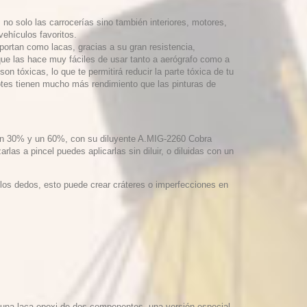
no solo las carrocerías sino también interiores, motores,
vehículos favoritos.
portan como lacas, gracias a su gran resistencia,
que las hace muy fáciles de usar tanto a aerógrafo como a
n tóxicas, lo que te permitirá reducir la parte tóxica de tu
 botes tienen mucho más rendimiento que las pinturas de
e un 30% y un 60%, con su diluyente A.MIG-2260 Cobra
rlas a pincel puedes aplicarlas sin diluir, o diluidas con un
 los dedos, esto puede crear cráteres o imperfecciones en
Es una laca epoxi de dos componentes, una versión especial