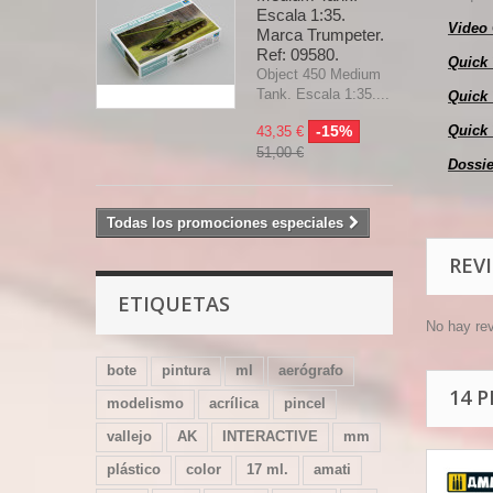
Escala 1:35.
Video
Marca Trumpeter.
Ref: 09580.
Quick 
Object 450 Medium
Tank. Escala 1:35....
Quick 
-15%
Quick 
43,35 €
51,00 €
Dossie
Todas los promociones especiales
REV
ETIQUETAS
No hay re
bote
pintura
ml
aerógrafo
14 
modelismo
acrílica
pincel
vallejo
AK
INTERACTIVE
mm
plástico
color
17 ml.
amati