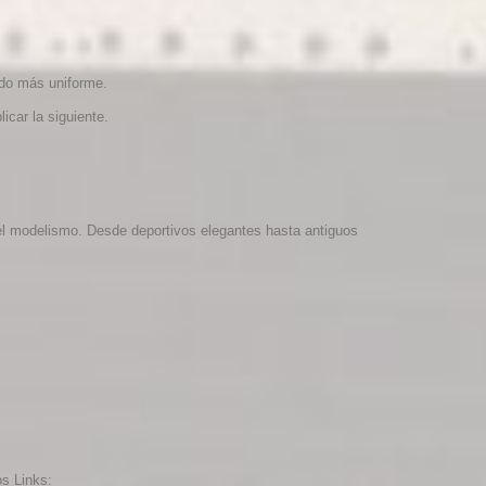
ado más uniforme.
car la siguiente.
 del modelismo. Desde deportivos elegantes hasta antiguos
s Links: