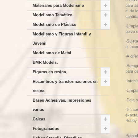
Materiales para Modelismo
para ae
el de l
Modelismo Temático
cantid
Modelismo de Plástico
-Limpia
polvo 
Modelismo y Figuras Infantil y
-Sujet
Juvenil
el lac
Modelismo de Metal
-A dife
BMR Models.
-Aerogr
para d
Figuras en resina.
-Inten
Recambios y transformaciones en
-Limpia
resina.
-Deja s
Bases Adhesivas, Impresiones
varias
-En cas
exacta
Calcas
Hobby.
Fotograbados
Para o