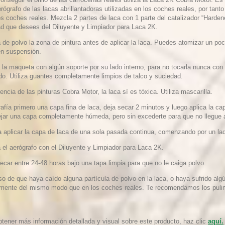
rógrafo de las lacas abrillantadoras utilizadas en los coches reales, por tan
os coches reales. Mezcla 2 partes de laca con 1 parte del catalizador “Harden
ad que desees del Diluyente y Limpiador para Laca 2K.
 de polvo la zona de pintura antes de aplicar la laca. Puedes atomizar un poc
en suspensión.
a la maqueta con algún soporte por su lado interno, para no tocarla nunca con
ado. Utiliza guantes completamente limpios de talco y suciedad.
rencia de las pinturas Cobra Motor, la laca sí es tóxica. Utiliza mascarilla.
afía primero una capa fina de laca, deja secar 2 minutos y luego aplica la c
ejar una capa completamente húmeda, pero sin excederte para que no llegue a
ta aplicar la capa de laca de una sola pasada continua, comenzando por un lad
 el aerógrafo con el Diluyente y Limpiador para Laca 2K.
ecar entre 24-48 horas bajo una tapa limpia para que no le caiga polvo.
o de que haya caído alguna partícula de polvo en la laca, o haya sufrido alg
mente del mismo modo que en los coches reales. Te recomendamos los puli
btener más información detallada y visual sobre este producto, haz clic
aquí.