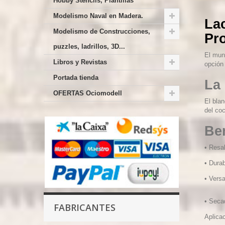
Hobby Stencils, Plantillas
Modelismo Naval en Madera.
La
Modelismo de Construcciones,
Pr
puzzles, ladrillos, 3D...
El mun
Libros y Revistas
opción 
Portada tienda
La
OFERTAS Ociomodell
El blan
del co
Ben
•
Resal
•
Durab
•
Versa
•
Secad
FABRICANTES
Aplica