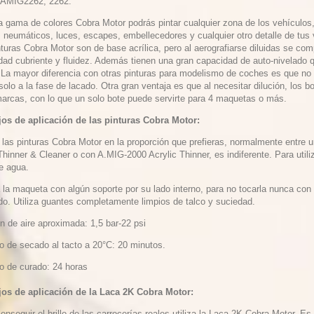
 AMIG2262, 2262.
a gama de colores Cobra Motor podrás pintar cualquier zona de los vehículos, 
, neumáticos, luces, escapes, embellecedores y cualquier otro detalle de tus 
turas Cobra Motor son de base acrílica, pero al aerografiarse diluidas se com
dad cubriente y fluidez. Además tienen una gran capacidad de auto-nivelado 
 La mayor diferencia con otras pinturas para modelismo de coches es que no so
olo a la fase de lacado. Otra gran ventaja es que al necesitar dilución, los
marcas, con lo que un solo bote puede servirte para 4 maquetas o más.
os de aplicación de las pinturas Cobra Motor:
e las pinturas Cobra Motor en la proporción que prefieras, normalmente entr
hinner & Cleaner o con A.MIG-2000 Acrylic Thinner, es indiferente. Para utiliza
e agua.
a la maqueta con algún soporte por su lado interno, para no tocarla nunca con
ado. Utiliza guantes completamente limpios de talco y suciedad.
n de aire aproximada: 1,5 bar-22 psi
o de secado al tacto a 20°C: 20 minutos.
o de curado: 24 horas
os de aplicación de la Laca 2K Cobra Motor:
onseguir el brillo de las carrocerías reales utiliza la Laca 2K Cobra Motor. 