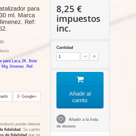
8,25 €
talizador para
 30 ml. Marca
impuestos
imenez. Ref:
inc.
62.
86
Cantidad
ducto
or para Laca 2K. Bote
 Mig Jimenez. Ref:
Añadir al
rtir
Google+
carrito
Añadir a la lista
producto puede obtener
de deseos
e fidelidad
. Su carrito
s de fidelidad
que se