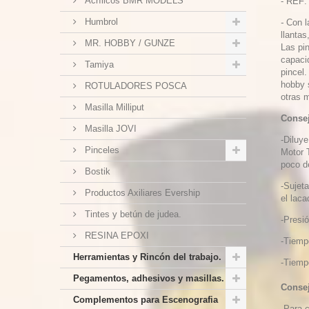
Acrílicos BMR MODELS
- REF:
Humbrol
-
Con l
llantas
MR. HOBBY / GUNZE
Las pin
capaci
Tamiya
pincel.
hobby s
ROTULADORES POSCA
otras 
Masilla Milliput
Consej
Masilla JOVI
-Diluy
Pinceles
Motor T
poco d
Bostik
-Sujet
Productos Axiliares Evership
el lac
Tintes y betún de judea.
-Presió
RESINA EPOXI
-Tiemp
Herramientas y Rincón del trabajo.
-Tiemp
Pegamentos, adhesivos y masillas.
Consej
Complementos para Escenografia
-Para c