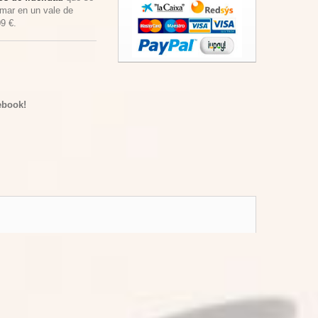
rmar en un vale de
09 €
.
ebook!