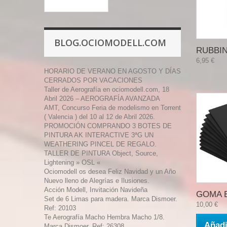
BLOG.OCIOMODELL.COM
RUBBIN
6,95 €
HORARIO DE VERANO EN AGOSTO Y DÍAS
CERRADOS POR VACACIONES
Taller de Aerografía en ociomodell.com, 18
Abril 2026 – AEROGRAFÍA AVANZADA
AMT, Concurso Feria de modelismo en Torrent
( Valencia ) del 10 al 12 de Abril 2026.
PROMOCIÓN COMPRANDO 3 BOTES DE
PINTURA AK INTERACTIVE 3ªG UN
WEATHERING PINCEL DE REGALO.
TALLER DE PINTURA Object, Source,
Lightening » OSL «
Ociomodell os desea Feliz Navidad y un Año
Nuevo lleno de Alegrías e Ilusiones.
Acción Modell, Invitación Navideña
GOMA E
Set de 6 Limas para madera. Marca Dismoer.
10,00 €
Ref: 20103
Te Aerografía Macho Hembra Macho 1/8.
Añadi
Marca Dismoer. Ref: 26308