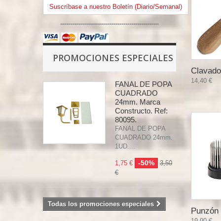
Suscríbase a nuestro Boletín (Diario/Semanal)
--------------------------------------------------
PROMOCIONES ESPECIALES
Clavador
14,40 €
FANAL DE POPA
CUADRADO
24mm. Marca
Constructo. Ref:
80095.
FANAL DE POPA
CUADRADO 24mm.
1UD....
-50%
1,75 €
3,50
€
Todas los promociones especiales
Punzón 
19,90 €