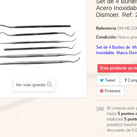
Set de 4 Buril
Acero Inoxidab
Dismoer. Ref: 
Referencia
OM-HE110
Condición:
Nuevo pro
Set de 4 Buriles de Mo
Inoxidable. Marca Dism
Este producto ya n
Tweet
Compa
Ver más grande
Pinterest
Al comprar este 
hasta
5
puntos d
totalizará
5
punto
puede(n) transfo
descuento de
0,