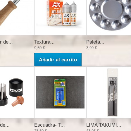
 de...
Textura...
Paleta...
9,50 €
3,99 €
Añadir al carrito
de...
Escuadra- T...
LIMA TAKUMI...
28,50 €
43,95 €