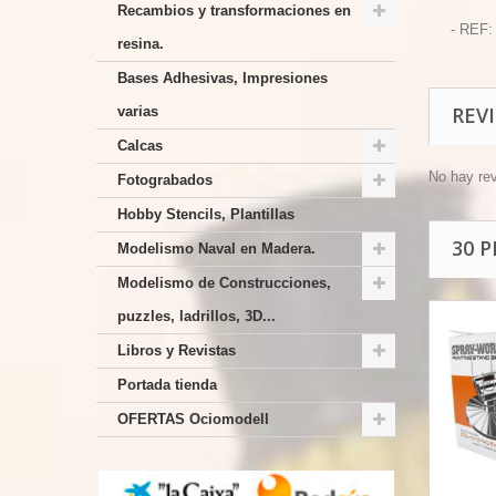
Recambios y transformaciones en
- REF:
resina.
Bases Adhesivas, Impresiones
REV
varias
Calcas
No hay re
Fotograbados
Hobby Stencils, Plantillas
30 
Modelismo Naval en Madera.
Modelismo de Construcciones,
puzzles, ladrillos, 3D...
Libros y Revistas
Portada tienda
OFERTAS Ociomodell