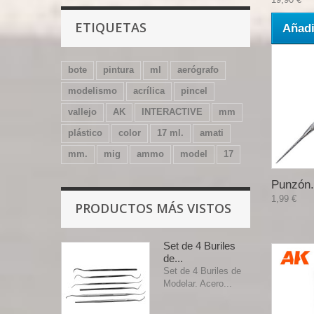
ETIQUETAS
Añadi
bote
pintura
ml
aerógrafo
modelismo
acrílica
pincel
vallejo
AK
INTERACTIVE
mm
plástico
color
17 ml.
amati
mm.
mig
ammo
model
17
Punzón.
1,99 €
PRODUCTOS MÁS VISTOS
Set de 4 Buriles
de...
Set de 4 Buriles de
Modelar. Acero...