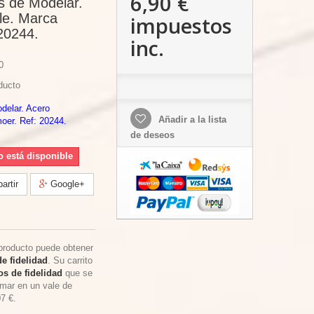
6,90 €
es de Modelar.
le. Marca
impuestos
20244.
inc.
0
ducto
delar. Acero
Añadir a la lista
oer. Ref: 20244.
de deseos
o está disponible
rtir
Google+
producto puede obtener
e fidelidad
. Su carrito
s de fidelidad
que se
rmar en un vale de
07 €
.