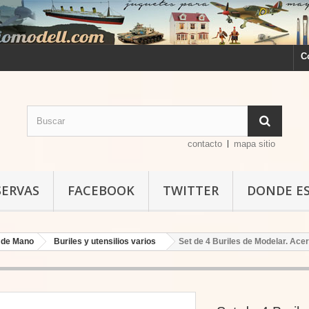
C
contacto
mapa sitio
SERVAS
FACEBOOK
TWITTER
DONDE E
 de Mano
Buriles y utensilios varios
Set de 4 Buriles de Modelar. Ace