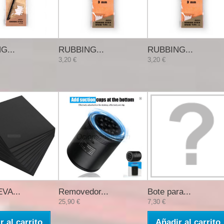
G...
RUBBING...
RUBBING...
3,20 €
3,20 €
VA...
Removedor...
Bote para...
25,90 €
7,30 €
r al carrito
Añadir al carrito