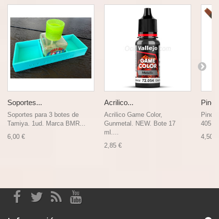
Soportes...
Acrilico...
Pincel
Soportes para 3 botes de
Acrilico Game Color,
Pincel
Tamiya. 1ud. Marca BMR...
Gunmetal. NEW. Bote 17
405, N
ml....
6,00 €
4,50 €
2,85 €