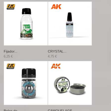
Fijador...
CRYSTAL...
6,25 €
4,75 €
Bolas de...
CAMOUFLAGE...