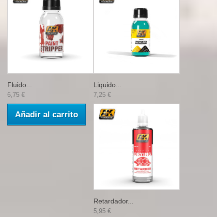
Fluido...
Liquido...
6,75 €
7,25 €
Añadir al carrito
Retardador...
5,95 €