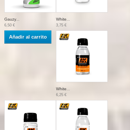
Gauzy...
White...
6,50 €
3,75 €
Añadir al carrito
White...
6,25 €