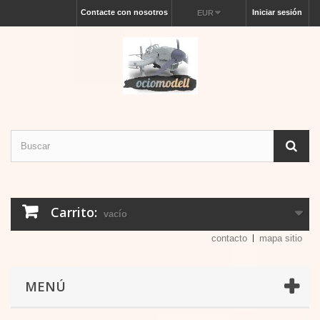
Contacte con nosotros
Iniciar sesión
EUR
Carrito:
vacío
contacto
mapa sitio
MENÚ