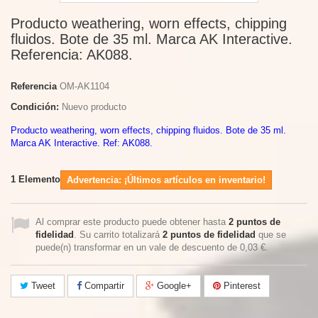
Producto weathering, worn effects, chipping
fluidos. Bote de 35 ml. Marca AK Interactive.
Referencia: AK088.
Referencia
OM-AK1104
Condición:
Nuevo producto
Producto weathering, worn effects, chipping fluidos. Bote de 35 ml.
Marca AK Interactive. Ref: AK088.
1
Elemento
Advertencia: ¡Últimos artículos en inventario!
Al comprar este producto puede obtener hasta
2
puntos de
fidelidad
. Su carrito totalizará
2
puntos de fidelidad
que se
puede(n) transformar en un vale de descuento de
0,03 €
.
Tweet
Compartir
Google+
Pinterest