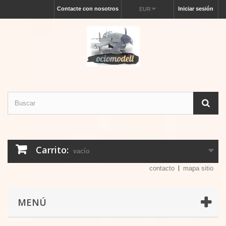
Contacte con nosotros
Iniciar sesión
EUR
Carrito:
vacío
contacto
mapa sitio
MENÚ